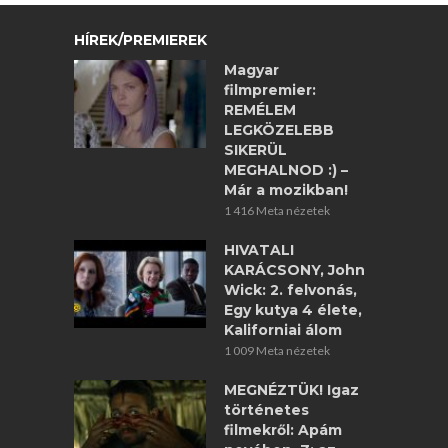
HÍREK/PREMIEREK
Magyar
filmpremier:
REMÉLEM
LEGKÖZELEBB
SIKERÜL
MEGHALNOD :) –
Már a mozikban!
1 416 Meta nézetek
HIVATALI
KARÁCSONY, John
Wick: 2. felvonás,
Egy kutya 4 élete,
Kaliforniai álom
1 009 Meta nézetek
MEGNÉZTÜK! Igaz
történetes
filmekről: Apám