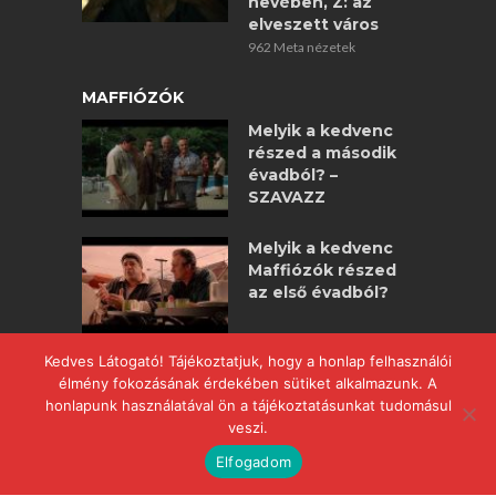
nevében, Z: az
elveszett város
962 Meta nézetek
MAFFIÓZÓK
Melyik a kedvenc
részed a második
évadból? –
SZAVAZZ
Melyik a kedvenc
Maffiózók részed
az első évadból?
Kedves Látogató! Tájékoztatjuk, hogy a honlap felhasználói
Végre: THE MANY
élmény fokozásának érdekében sütiket alkalmazunk. A
SAINTS OF
honlapunk használatával ön a tájékoztatásunkat tudomásul
NEWARK –
veszi.
maffiózók
nagyjátékfilm!
Elfogadom