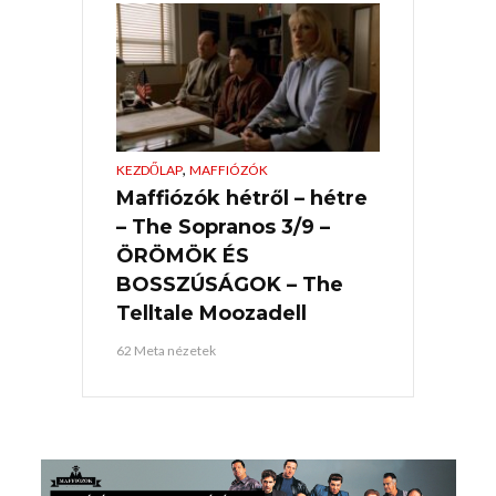
,
KEZDŐLAP
MAFFIÓZÓK
Maffiózók hétről – hétre
– The Sopranos 3/9 –
ÖRÖMÖK ÉS
BOSSZÚSÁGOK – The
Telltale Moozadell
62 Meta nézetek