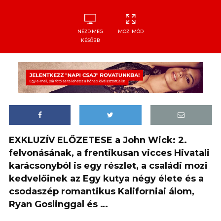
NÉZD MEG
MOZI MÓD
KÉSŐBB
EXKLUZÍV ELŐZETESE a John Wick: 2.
felvonásának, a frentikusan vicces Hivatali
karácsonyból is egy részlet, a családi mozi
kedvelőinek az Egy kutya négy élete és a
csodaszép romantikus Kaliforniai álom,
Ryan Goslinggal és …