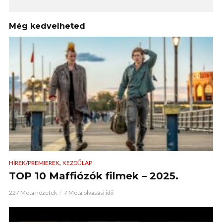
Még kedvelheted
,
HÍREK/PREMIEREK
KEZDŐLAP
TOP 10 Maffiózók filmek – 2025.
227 Meta nézetek
7 Meta olvasási idő