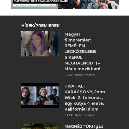
HÍREK/PREMIEREK
Magyar
filmpremier:
REMÉLEM
LEGKÖZELEBB
SIKERÜL
MEGHALNOD :) –
Már a mozikban!
1 416 Meta nézetek
HIVATALI
KARÁCSONY, John
Wick: 2. felvonás,
Egy kutya 4 élete,
Kaliforniai álom
1 008 Meta nézetek
MEGNÉZTÜK! Igaz