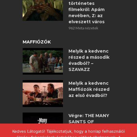
történetes
filmekről: Apám
nevében, Z: az
elveszett város
962 Meta nézetek
MAFFIÓZÓK
Melyik a kedvenc
részed a második
évadból? –
SZAVAZZ
Melyik a kedvenc
Maffiózók részed
az első évadból?
Végre: THE MANY
SAINTS OF
NEWARK –
Kedves Látogató! Tájékoztatjuk, hogy a honlap felhasználói
maffiózók