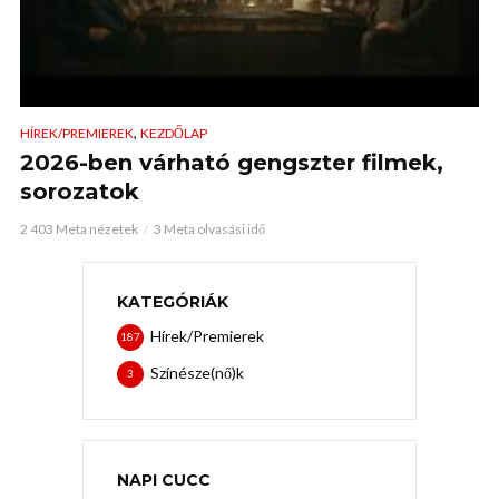
,
HÍREK/PREMIEREK
KEZDŐLAP
2026-ben várható gengszter filmek,
sorozatok
2 403 Meta nézetek
3 Meta olvasási idő
KATEGÓRIÁK
Hírek/Premierek
187
Színésze(nő)k
3
NAPI CUCC