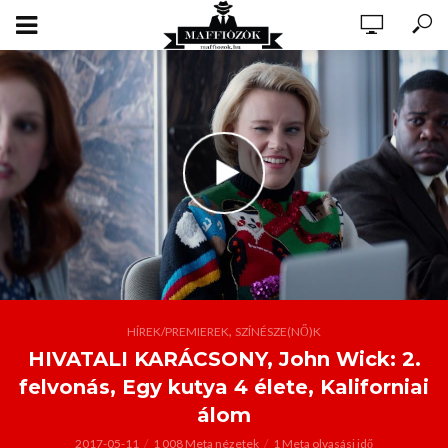
,
HÍREK/PREMIEREK
SZÍNÉSZE(NŐ)K
HIVATALI KARÁCSONY, John Wick: 2.
felvonás, Egy kutya 4 élete, Kaliforniai
álom
2017-05-11
1 008 Meta nézetek
1 Meta olvasási idő