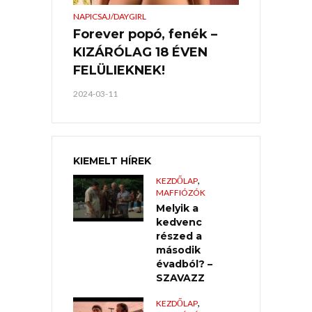
NAPICSAJ/DAYGIRL
Forever popó, fenék –
KIZÁRÓLAG 18 ÉVEN
FELÜLIEKNEK!
2024-03-11
KIEMELT HÍREK
,
KEZDŐLAP
MAFFIÓZÓK
Melyik a
kedvenc
részed a
második
évadból? –
SZAVAZZ
,
KEZDŐLAP