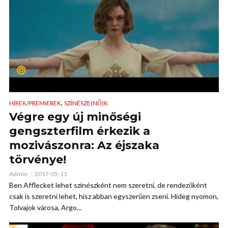
,
HÍREK/PREMIEREK
SZÍNÉSZE(NŐ)K
Végre egy új minőségi
gengszterfilm érkezik a
mozivászonra: Az éjszaka
törvénye!
Admin
2017-05-11
Ben Afflecket lehet színészként nem szeretni, de rendezőként
csak is szeretni lehet, hisz abban egyszerűen zseni. Hideg nyomon,
Tolvajok városa, Argo...