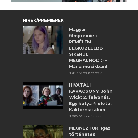
HÍREK/PREMIEREK
Magyar
filmpremier:
REMÉLEM
LEGKÖZELEBB
SIKERÜL
MEGHALNOD :) –
Már a mozikban!
1 417 Meta nézetek
HIVATALI
KARÁCSONY, John
Wick: 2. felvonás,
Egy kutya 4 élete,
Kaliforniai álom
1 009 Meta nézetek
MEGNÉZTÜK! Igaz
történetes