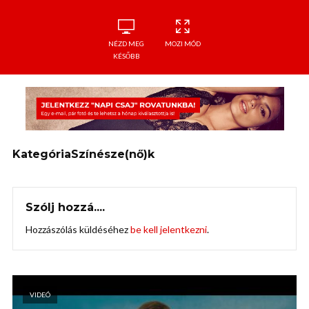
NÉZD MEG
MOZI MÓD
KÉSŐBB
KategóriaSzínésze(nő)k
Szólj hozzá....
Hozzászólás küldéséhez
be kell jelentkezni
.
VIDEÓ