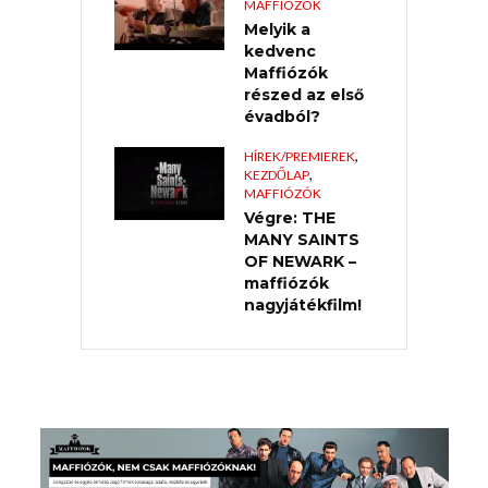
MAFFIÓZÓK
Melyik a
kedvenc
Maffiózók
részed az első
évadból?
,
HÍREK/PREMIEREK
,
KEZDŐLAP
MAFFIÓZÓK
Végre: THE
MANY SAINTS
OF NEWARK –
maffiózók
nagyjátékfilm!