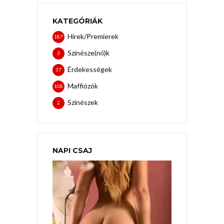
KATEGÓRIÁK
Hírek/Premierek
187
Színésze(nő)k
3
Érdekességek
37
Maffiózók
108
Színészek
2
NAPI CSAJ