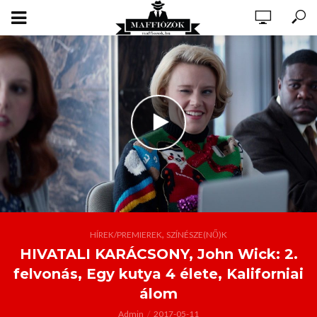
,
HÍREK/PREMIEREK
SZÍNÉSZE(NŐ)K
HIVATALI KARÁCSONY, John Wick: 2.
felvonás, Egy kutya 4 élete, Kaliforniai
álom
Admin
2017-05-11