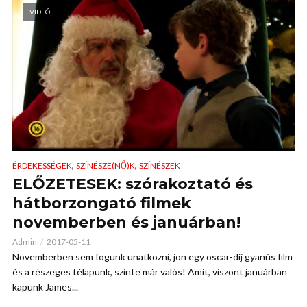
VIDEÓ
,
,
ÉRDEKESSÉGEK
SZÍNÉSZE(NŐ)K
SZÍNÉSZEK
ELŐZETESEK: szórakoztató és
hátborzongató filmek
novemberben és januárban!
Admin
2017-05-11
Novemberben sem fogunk unatkozni, jön egy oscar-díj gyanús film
és a részeges télapunk, szinte már valós! Amit, viszont januárban
kapunk James...