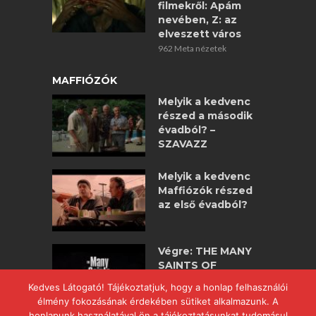
filmekről: Apám
nevében, Z: az
elveszett város
962 Meta nézetek
MAFFIÓZÓK
Melyik a kedvenc
részed a második
évadból? –
SZAVAZZ
Melyik a kedvenc
Maffiózók részed
az első évadból?
Végre: THE MANY
SAINTS OF
NEWARK –
Kedves Látogató! Tájékoztatjuk, hogy a honlap felhasználói
maffiózók
élmény fokozásának érdekében sütiket alkalmazunk. A
nagyjátékfilm!
honlapunk használatával ön a tájékoztatásunkat tudomásul