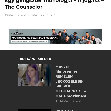
Egy gengszter monológja – A jogász –
The Counselor
33 Meta nézetek
1 Meta olvasási idő
HÍREK/PREMIEREK
Magyar
filmpremier:
REMÉLEM
LEGKÖZELEBB
SIKERÜL
MEGHALNOD :) –
Már a mozikban!
1 416 Meta nézetek