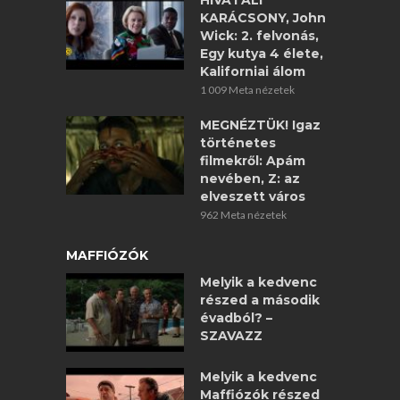
HIVATALI
KARÁCSONY, John
Wick: 2. felvonás,
Egy kutya 4 élete,
Kaliforniai álom
1 009 Meta nézetek
MEGNÉZTÜK! Igaz
történetes
filmekről: Apám
nevében, Z: az
elveszett város
962 Meta nézetek
MAFFIÓZÓK
Melyik a kedvenc
részed a második
évadból? –
SZAVAZZ
Melyik a kedvenc
Maffiózók részed