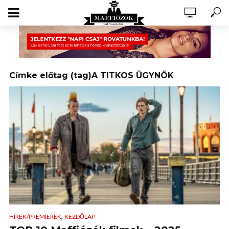
Címke előtag (tag)A TITKOS ÜGYNÖK
,
HÍREK/PREMIEREK
KEZDŐLAP