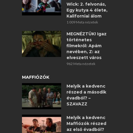
Wick: 2. felvonás,
Egy kutya 4 élete,
Kaliforniai álom
1 009 Meta nézetek
MEGNÉZTÜK! Igaz
történetes
filmekről: Apám
nevében, Z: az
elveszett város
962 Meta nézetek
MAFFIÓZÓK
Melyik a kedvenc
részed a második
évadból? –
SZAVAZZ
Melyik a kedvenc
Maffiózók részed
az első évadból?