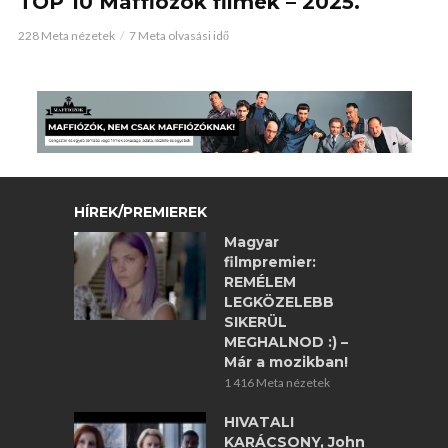
TOP 10 Maffiózók filmek – 2025.
228 Meta nézetek
7 Meta olvasási idő
HÍREK/PREMIEREK
Magyar
filmpremier:
REMÉLEM
LEGKÖZELEBB
SIKERÜL
MEGHALNOD :) –
Már a mozikban!
1 416 Meta nézetek
HIVATALI
KARÁCSONY, John