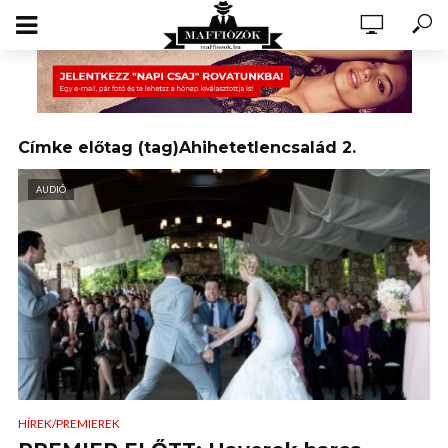
Címke előtag (tag)Ahihetetlencsalád 2.
AUDIÓ
HÍREK/PREMIEREK