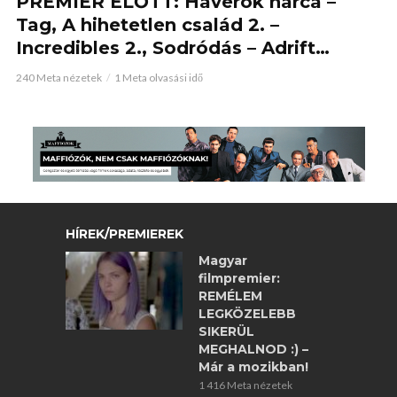
PREMIER ELŐTT: Haverok harca –
Tag, A hihetetlen család 2. –
Incredibles 2., Sodródás – Adrift…
240 Meta nézetek
1 Meta olvasási idő
HÍREK/PREMIEREK
Magyar
filmpremier:
REMÉLEM
LEGKÖZELEBB
SIKERÜL
MEGHALNOD :) –
Már a mozikban!
1 416 Meta nézetek