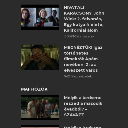
HIVATALI
KARÁCSONY, John
Wick: 2. felvonás,
Egy kutya 4 élete,
Kaliforniai álom
1 009 Meta nézetek
MEGNÉZTÜK! Igaz
történetes
filmekről: Apám
nevében, Z: az
elveszett város
962 Meta nézetek
MAFFIÓZÓK
Melyik a kedvenc
részed a második
évadból? –
SZAVAZZ
Melyik a kedvenc