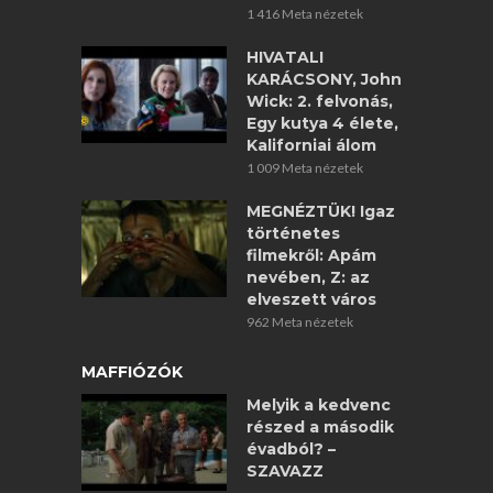
1 416 Meta nézetek
HIVATALI
KARÁCSONY, John
Wick: 2. felvonás,
Egy kutya 4 élete,
Kaliforniai álom
1 009 Meta nézetek
MEGNÉZTÜK! Igaz
történetes
filmekről: Apám
nevében, Z: az
elveszett város
962 Meta nézetek
MAFFIÓZÓK
Melyik a kedvenc
részed a második
évadból? –
SZAVAZZ