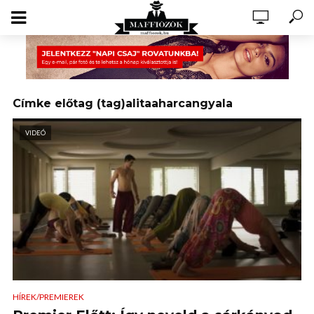
Címke előtag (tag)alitaaharcangyala
VIDEÓ
HÍREK/PREMIEREK