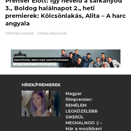
Premier Előtt: Így neveld a sárkányod
3., Boldog halálnapot 2., heti
premierek: Kölcsönlakás, Alita – A harc
angyala
338 Meta nézetek
2 Meta olvasási idő
HÍREK/PREMIEREK
Magyar
filmpremier:
REMÉLEM
LEGKÖZELEBB
SIKERÜL
MEGHALNOD :) –
Már a mozikban!