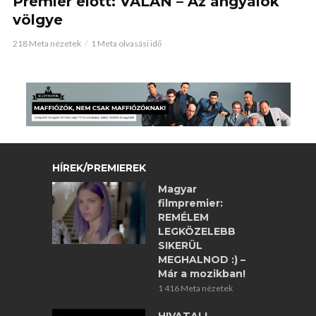
Premier előtt: VALAN – Az angyalok
völgye
218 Meta nézetek
1 Meta olvasási idő
HÍREK/PREMIEREK
Magyar
filmpremier:
REMÉLEM
LEGKÖZELEBB
SIKERÜL
MEGHALNOD :) –
Már a mozikban!
1 416 Meta nézetek