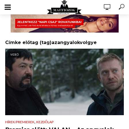
Címke előtag (tag)azangyalokvolgye
VIDEÓ
,
HÍREK/PREMIEREK
KEZDŐLAP