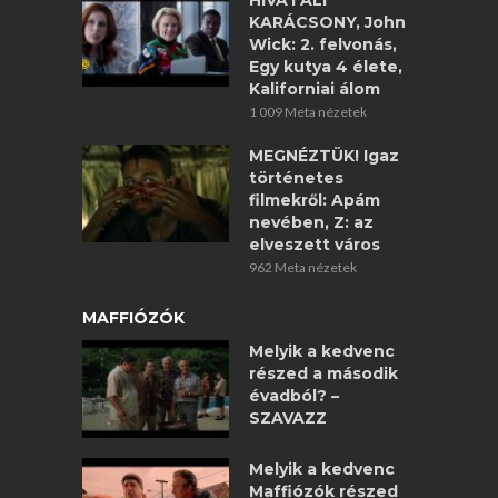
HIVATALI
KARÁCSONY, John
Wick: 2. felvonás,
Egy kutya 4 élete,
Kaliforniai álom
1 009 Meta nézetek
MEGNÉZTÜK! Igaz
történetes
filmekről: Apám
nevében, Z: az
elveszett város
962 Meta nézetek
MAFFIÓZÓK
Melyik a kedvenc
részed a második
évadból? –
SZAVAZZ
Melyik a kedvenc
Maffiózók részed