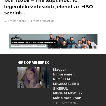
Maffiózók – The Sopranos: 10
legemlékezetesebb jelenet az HBO
szerint…
638 Meta nézetek
1 Meta olvasási idő
HÍREK/PREMIEREK
Magyar
filmpremier:
REMÉLEM
LEGKÖZELEBB
SIKERÜL
MEGHALNOD :) –
Már a mozikban!
1 416 Meta nézetek