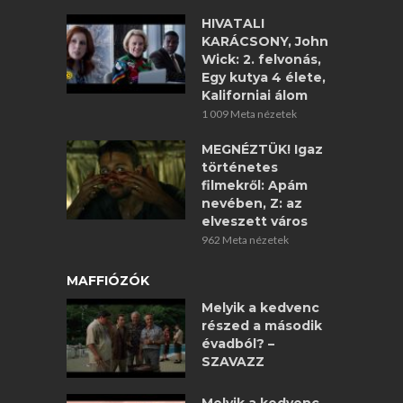
HIVATALI
KARÁCSONY, John
Wick: 2. felvonás,
Egy kutya 4 élete,
Kaliforniai álom
1 009 Meta nézetek
MEGNÉZTÜK! Igaz
történetes
filmekről: Apám
nevében, Z: az
elveszett város
962 Meta nézetek
MAFFIÓZÓK
Melyik a kedvenc
részed a második
évadból? –
SZAVAZZ
Melyik a kedvenc