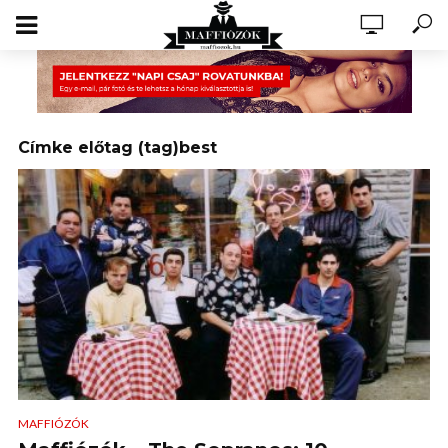
Címke előtag (tag)best
MAFFIÓZÓK