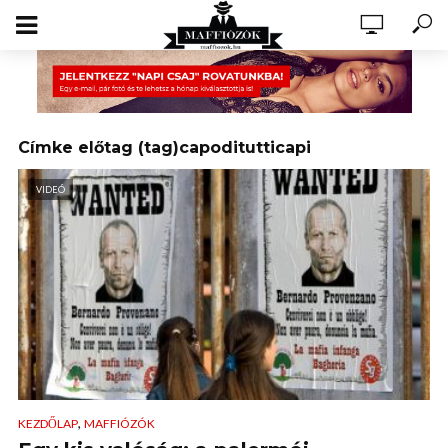
Címke előtag (tag)capoditutticapi
VIDEÓ
,
KEZDŐLAP
MAFFIÓZÓK