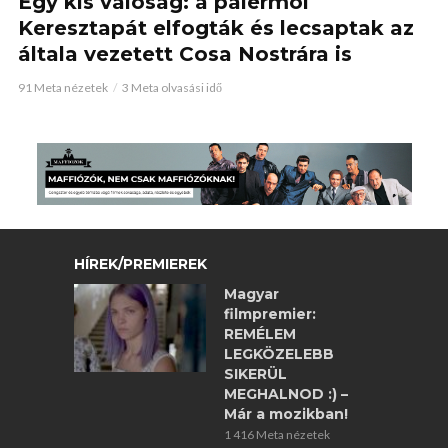
Egy kis valóság: a palermói
Keresztapát elfogták és lecsaptak az
általa vezetett Cosa Nostrára is
91 Meta nézetek
3 Meta olvasási idő
HÍREK/PREMIEREK
Magyar
filmpremier:
REMÉLEM
LEGKÖZELEBB
SIKERÜL
MEGHALNOD :) –
Már a mozikban!
1 416 Meta nézetek