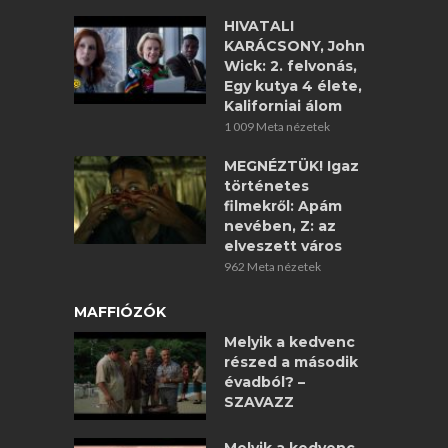
HIVATALI
KARÁCSONY, John
Wick: 2. felvonás,
Egy kutya 4 élete,
Kaliforniai álom
1 009 Meta nézetek
MEGNÉZTÜK! Igaz
történetes
filmekről: Apám
nevében, Z: az
elveszett város
962 Meta nézetek
MAFFIÓZÓK
Melyik a kedvenc
részed a második
évadból? –
SZAVAZZ
Melyik a kedvenc