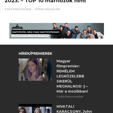
2023. – TOP 10 maffiózók film!
3 661 Meta nézetek
4 Meta olvasási idő
HÍREK/PREMIEREK
Magyar
filmpremier:
REMÉLEM
LEGKÖZELEBB
SIKERÜL
MEGHALNOD :) –
Már a mozikban!
1 416 Meta nézetek
HIVATALI
KARÁCSONY, John