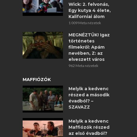
Wick: 2. felvonás,
Egy kutya 4 élete,
Kaliforniai álom
1 009 Meta nézetek
MEGNÉZTÜK! Igaz
történetes
filmekről: Apám
nevében, Z: az
elveszett város
962 Meta nézetek
MAFFIÓZÓK
Melyik a kedvenc
részed a második
évadból? –
SZAVAZZ
Melyik a kedvenc
Maffiózók részed
az első évadból?