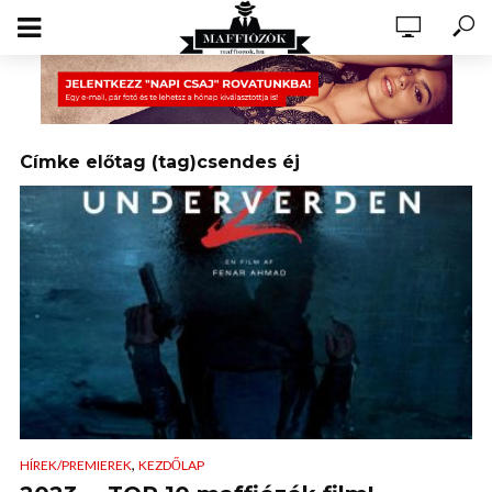
Címke előtag (tag)csendes éj
,
HÍREK/PREMIEREK
KEZDŐLAP