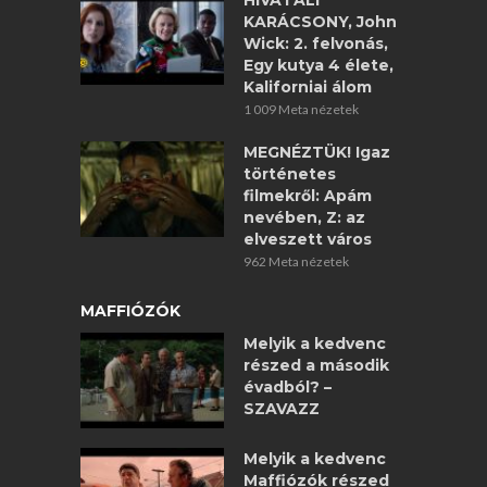
HIVATALI
KARÁCSONY, John
Wick: 2. felvonás,
Egy kutya 4 élete,
Kaliforniai álom
1 009 Meta nézetek
MEGNÉZTÜK! Igaz
történetes
filmekről: Apám
nevében, Z: az
elveszett város
962 Meta nézetek
MAFFIÓZÓK
Melyik a kedvenc
részed a második
évadból? –
SZAVAZZ
Melyik a kedvenc
Maffiózók részed