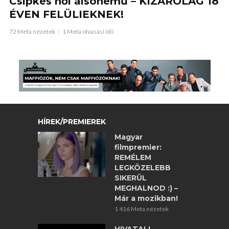
Csipkés női alsónemű – KIZÁRÓLAG 18
ÉVEN FELÜLIEKNEK!
72 Meta nézetek
1 Meta olvasási idő
HÍREK/PREMIEREK
Magyar
filmpremier:
REMÉLEM
LEGKÖZELEBB
SIKERÜL
MEGHALNOD :) –
Már a mozikban!
1 416 Meta nézetek