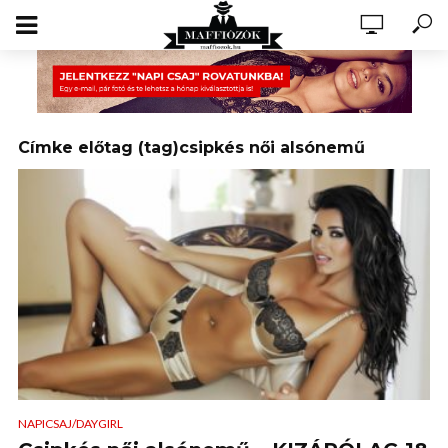
Címke előtag (tag)csipkés női alsónemű
NAPICSAJ/DAYGIRL