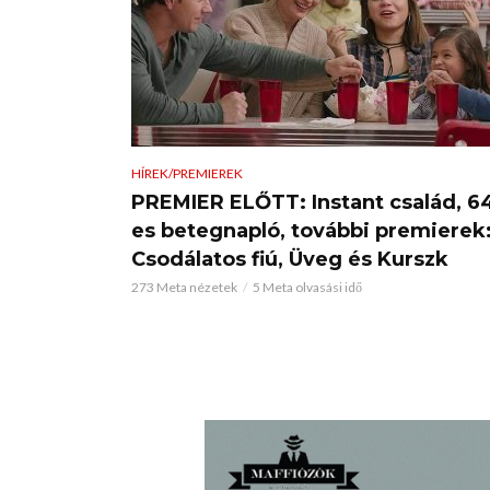
HÍREK/PREMIEREK
PREMIER ELŐTT: Instant család, 6
es betegnapló, további premierek
Csodálatos fiú, Üveg és Kurszk
273 Meta nézetek
5 Meta olvasási idő