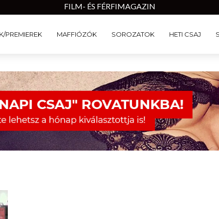
FILM- ÉS FÉRFIMAGAZIN
K/PREMIEREK
MAFFIÓZÓK
SOROZATOK
HETI CSAJ