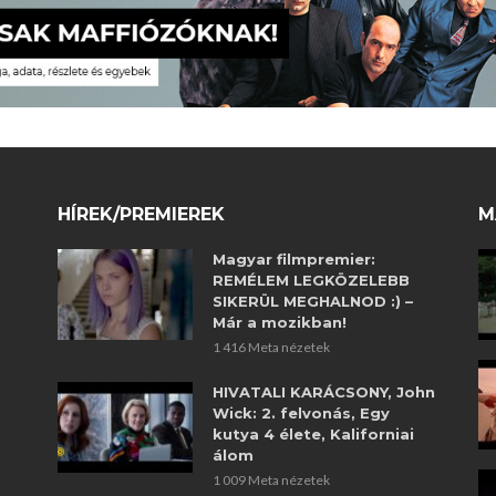
HÍREK/PREMIEREK
M
Magyar filmpremier:
REMÉLEM LEGKÖZELEBB
SIKERÜL MEGHALNOD :) –
Már a mozikban!
1 416 Meta nézetek
HIVATALI KARÁCSONY, John
Wick: 2. felvonás, Egy
kutya 4 élete, Kaliforniai
álom
1 009 Meta nézetek