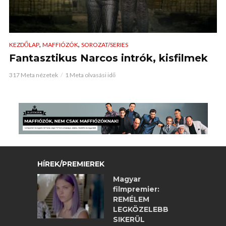
,
,
KEZDŐLAP
MAFFIÓZÓK
SOROZAT/SERIES
Fantasztikus Narcos intrók, kisfilmek
317 Meta nézetek
1 Meta olvasási idő
HÍREK/PREMIEREK
Magyar
filmpremier:
REMÉLEM
LEGKÖZELEBB
SIKERÜL