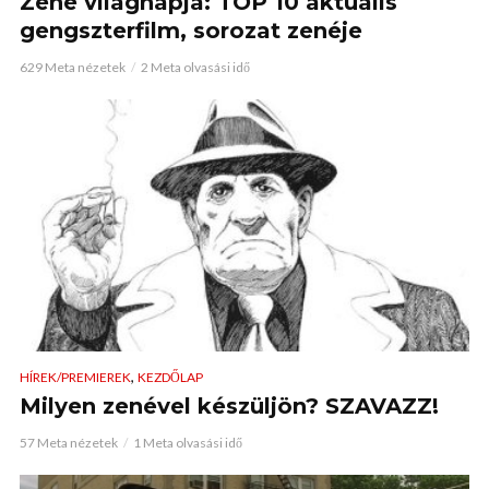
Zene világnapja: TOP 10 aktuális
gengszterfilm, sorozat zenéje
629 Meta nézetek
2 Meta olvasási idő
,
HÍREK/PREMIEREK
KEZDŐLAP
Milyen zenével készüljön? SZAVAZZ!
57 Meta nézetek
1 Meta olvasási idő