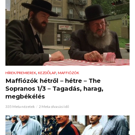
,
,
HÍREK/PREMIEREK
KEZDŐLAP
MAFFIÓZÓK
Maffiózók hétről – hétre – The
Sopranos 1/3 – Tagadás, harag,
megbékélés
335 Meta nézetek
2 Meta olvasási idő