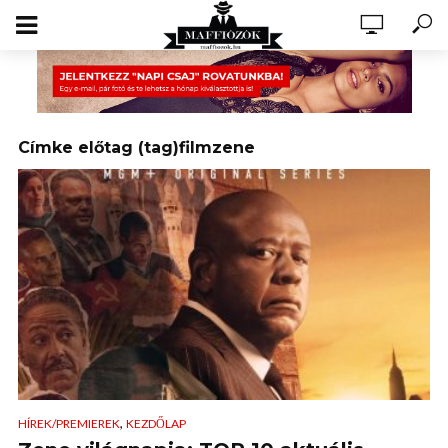
Címke előtag (tag)filmzene
,
HÍREK/PREMIEREK
KEZDŐLAP