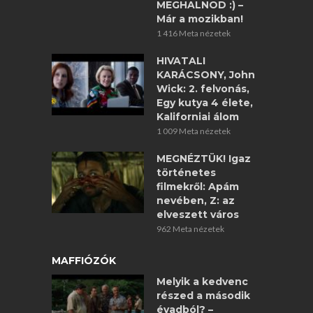
MEGHALNOD :) –
Már a mozikban!
1 416 Meta nézetek
HIVATALI
KARÁCSONY, John
Wick: 2. felvonás,
Egy kutya 4 élete,
Kaliforniai álom
1 009 Meta nézetek
MEGNÉZTÜK! Igaz
történetes
filmekről: Apám
nevében, Z: az
elveszett város
962 Meta nézetek
MAFFIÓZÓK
Melyik a kedvenc
részed a második
évadból? –