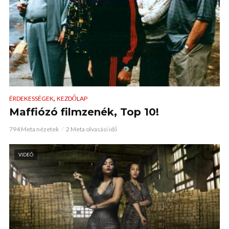
,
ÉRDEKESSÉGEK
KEZDŐLAP
Maffiózó filmzenék, Top 10!
794 Meta nézetek
2 Meta olvasási idő
VIDEÓ