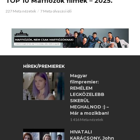
TOP 10 Maffiózók filmek – 2025.
227 Meta nézetek
7 Meta olvasási idő
HÍREK/PREMIEREK
Magyar
filmpremier:
REMÉLEM
LEGKÖZELEBB
SIKERÜL
MEGHALNOD :) –
Már a mozikban!
1 416 Meta nézetek
HIVATALI
KARÁCSONY, John