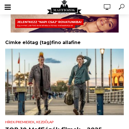
Címke előtag (tag)fino allafine
,
HÍREK/PREMIEREK
KEZDŐLAP