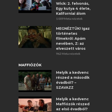
Wick: 2. felvonás,
Egy kutya 4 élete,
Kaliforniai álom
1 009 Meta nézetek
MEGNÉZTÜK! Igaz
történetes
filmekről: Apám
nevében, Z: az
elveszett város
962 Meta nézetek
MAFFIÓZÓK
Melyik a kedvenc
részed a második
évadból? –
SZAVAZZ
Melyik a kedvenc
Maffiózók részed
az első évadból?