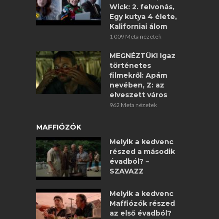
Wick: 2. felvonás,
Egy kutya 4 élete,
Kaliforniai álom
1 009 Meta nézetek
MEGNÉZTÜK! Igaz
történetes
filmekről: Apám
nevében, Z: az
elveszett város
962 Meta nézetek
MAFFIÓZÓK
Melyik a kedvenc
részed a második
évadból? –
SZAVAZZ
Melyik a kedvenc
Maffiózók részed
az első évadból?