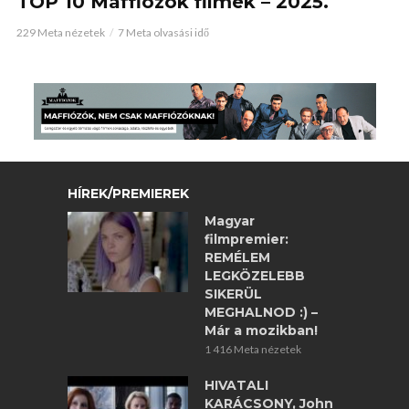
TOP 10 Maffiózók filmek – 2025.
229 Meta nézetek
7 Meta olvasási idő
HÍREK/PREMIEREK
Magyar
filmpremier:
REMÉLEM
LEGKÖZELEBB
SIKERÜL
MEGHALNOD :) –
Már a mozikban!
1 416 Meta nézetek
HIVATALI
KARÁCSONY, John