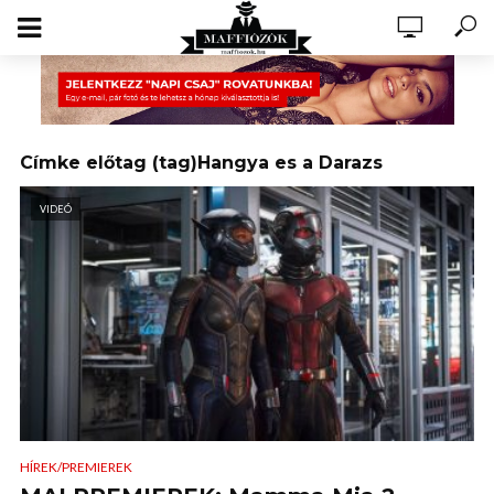
Címke előtag (tag)Hangya es a Darazs
VIDEÓ
HÍREK/PREMIEREK