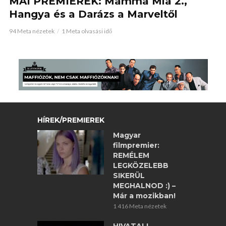
MAI PREMIEREK: Mamma Mia 2.,
Hangya és a Darázs a Marveltől
94 Meta nézetek
1 Meta olvasási idő
HÍREK/PREMIEREK
Magyar
filmpremier:
REMÉLEM
LEGKÖZELEBB
SIKERÜL
MEGHALNOD :) –
Már a mozikban!
1 416 Meta nézetek