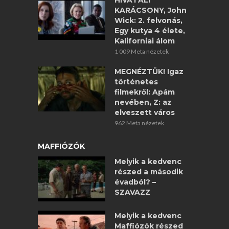
HIVATALI
KARÁCSONY, John
Wick: 2. felvonás,
Egy kutya 4 élete,
Kaliforniai álom
1 009 Meta nézetek
MEGNÉZTÜK! Igaz
történetes
filmekről: Apám
nevében, Z: az
elveszett város
962 Meta nézetek
MAFFIÓZÓK
Melyik a kedvenc
részed a második
évadból? –
SZAVAZZ
Melyik a kedvenc
Maffiózók részed