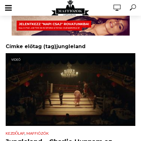
Címke előtag (tag)jungleland
VIDEÓ
,
KEZDŐLAP
MAFFIÓZÓK