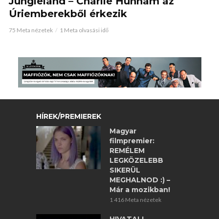
Jungleland – Charlie Hunnam az
Úriemberekből érkezik
75 Meta nézetek
1 Meta olvasási idő
HÍREK/PREMIEREK
Magyar
filmpremier:
REMÉLEM
LEGKÖZELEBB
SIKERÜL
MEGHALNOD :) –
Már a mozikban!
1 416 Meta nézetek