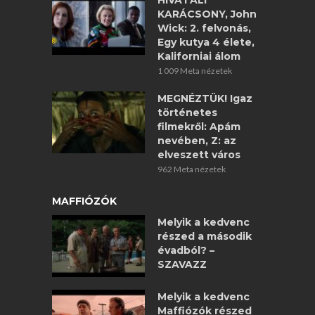
HIVATALI
KARÁCSONY, John
Wick: 2. felvonás,
Egy kutya 4 élete,
Kaliforniai álom
1 009 Meta nézetek
MEGNÉZTÜK! Igaz
történetes
filmekről: Apám
nevében, Z: az
elveszett város
962 Meta nézetek
MAFFIÓZÓK
Melyik a kedvenc
részed a második
évadból? –
SZAVAZZ
Melyik a kedvenc
Maffiózók részed