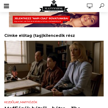
Címke előtag (tag)kilencedik rész
,
KEZDŐLAP
MAFFIÓZÓK