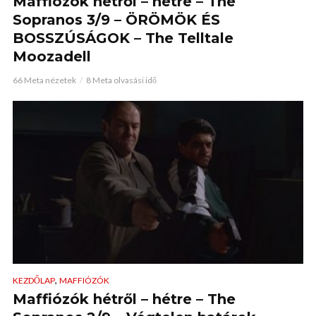
Maffiózók hétről – hétre – The
Sopranos 3/9 – ÖRÖMÖK ÉS
BOSSZÚSÁGOK – The Telltale
Moozadell
66 Meta nézetek
8 Meta olvasási idő
,
KEZDŐLAP
MAFFIÓZÓK
Maffiózók hétről – hétre – The