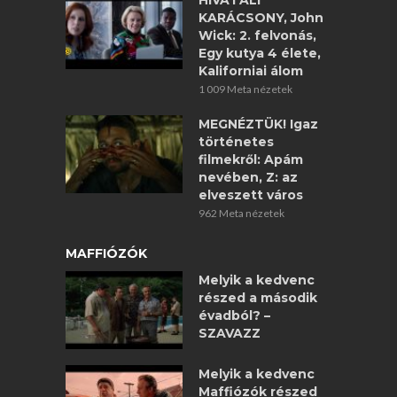
HIVATALI
KARÁCSONY, John
Wick: 2. felvonás,
Egy kutya 4 élete,
Kaliforniai álom
1 009 Meta nézetek
MEGNÉZTÜK! Igaz
történetes
filmekről: Apám
nevében, Z: az
elveszett város
962 Meta nézetek
MAFFIÓZÓK
Melyik a kedvenc
részed a második
évadból? –
SZAVAZZ
Melyik a kedvenc
Maffiózók részed