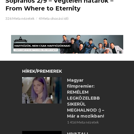
Sopranos 2/9 – Végtelen határok –
From Where to Eternity
326 Meta nézetek
4 Meta olvasási idő
HÍREK/PREMIEREK
Magyar
filmpremier:
REMÉLEM
LEGKÖZELEBB
SIKERÜL
MEGHALNOD :) –
Már a mozikban!
1 416 Meta nézetek