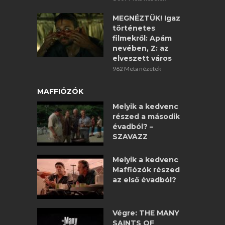
MEGNÉZTÜK! Igaz
történetes
filmekről: Apám
nevében, Z: az
elveszett város
962 Meta nézetek
MAFFIÓZÓK
Melyik a kedvenc
részed a második
évadból? –
SZAVAZZ
Melyik a kedvenc
Maffiózók részed
az első évadból?
Végre: THE MANY
SAINTS OF