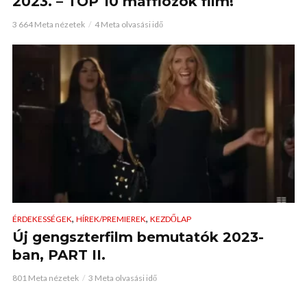
2023. – TOP 10 maffiózók film!
3 664 Meta nézetek
4 Meta olvasási idő
,
,
ÉRDEKESSÉGEK
HÍREK/PREMIEREK
KEZDŐLAP
Új gengszterfilm bemutatók 2023-
ban, PART II.
801 Meta nézetek
3 Meta olvasási idő