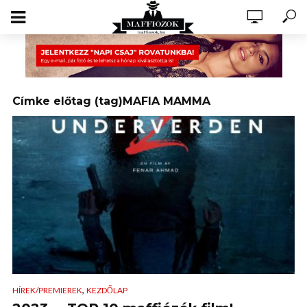
Címke előtag (tag)MAFIA MAMMA
,
HÍREK/PREMIEREK
KEZDŐLAP