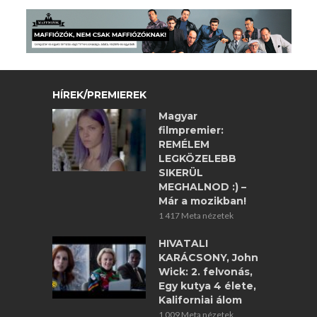
HÍREK/PREMIEREK
Magyar
filmpremier:
REMÉLEM
LEGKÖZELEBB
SIKERÜL
MEGHALNOD :) –
Már a mozikban!
1 417 Meta nézetek
HIVATALI
KARÁCSONY, John
Wick: 2. felvonás,
Egy kutya 4 élete,
Kaliforniai álom
1 009 Meta nézetek