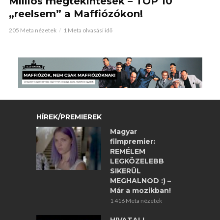
Milliós megtekintések – TOP 10
„reelsem” a Maffiózókon!
205 Meta nézetek
1 Meta olvasási idő
HÍREK/PREMIEREK
Magyar
filmpremier:
REMÉLEM
LEGKÖZELEBB
SIKERÜL
MEGHALNOD :) –
Már a mozikban!
1 416 Meta nézetek