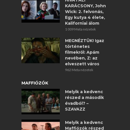
HIVATALI
KARÁCSONY, John
Wick: 2. felvonás,
Egy kutya 4 élete,
Kaliforniai álom
1 009 Meta nézetek
MEGNÉZTÜK! Igaz
történetes
filmekről: Apám
nevében, Z: az
elveszett város
962 Meta nézetek
MAFFIÓZÓK
Melyik a kedvenc
részed a második
évadból? –
SZAVAZZ
Melyik a kedvenc
Maffiózók részed