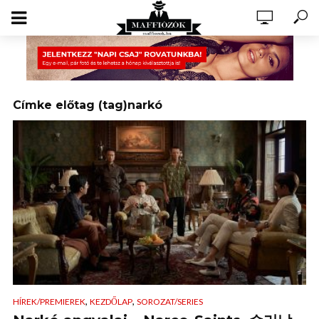
Címke előtag (tag)narkó
,
,
HÍREK/PREMIEREK
KEZDŐLAP
SOROZAT/SERIES