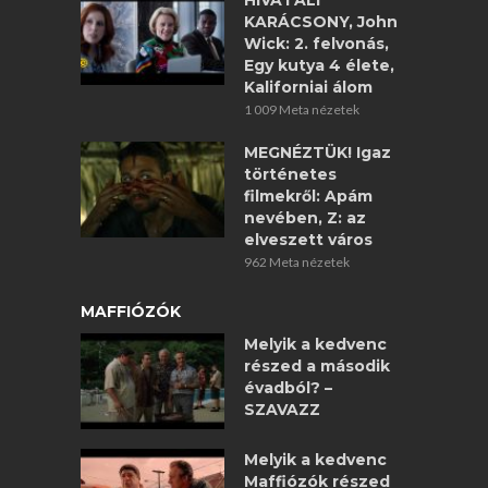
HIVATALI
KARÁCSONY, John
Wick: 2. felvonás,
Egy kutya 4 élete,
Kaliforniai álom
1 009 Meta nézetek
MEGNÉZTÜK! Igaz
történetes
filmekről: Apám
nevében, Z: az
elveszett város
962 Meta nézetek
MAFFIÓZÓK
Melyik a kedvenc
részed a második
évadból? –
SZAVAZZ
Melyik a kedvenc
Maffiózók részed