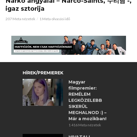
Narkó angyalai – Narco-Saints, 수리남 -,
igaz sztorija
207 Meta nézetek
1 Meta olvasási idő
HÍREK/PREMIEREK
Magyar
filmpremier:
REMÉLEM
LEGKÖZELEBB
SIKERÜL
MEGHALNOD :) –
Már a mozikban!
1 416 Meta nézetek