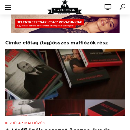
Címke előtag (tag)összes maffiózók rész
,
KEZDŐLAP
MAFFIÓZÓK