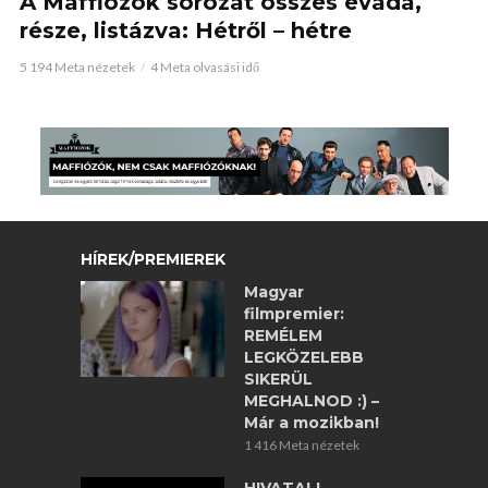
A Maffiózók sorozat összes évada,
része, listázva: Hétről – hétre
5 194 Meta nézetek
4 Meta olvasási idő
HÍREK/PREMIEREK
Magyar
filmpremier:
REMÉLEM
LEGKÖZELEBB
SIKERÜL
MEGHALNOD :) –
Már a mozikban!
1 416 Meta nézetek