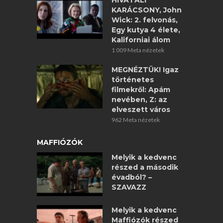
HIVATALI
KARÁCSONY, John
Wick: 2. felvonás,
Egy kutya 4 élete,
Kaliforniai álom
1 009 Meta nézetek
MEGNÉZTÜK! Igaz
történetes
filmekről: Apám
nevében, Z: az
elveszett város
962 Meta nézetek
MAFFIÓZÓK
Melyik a kedvenc
részed a második
évadból? –
SZAVAZZ
Melyik a kedvenc
Maffiózók részed