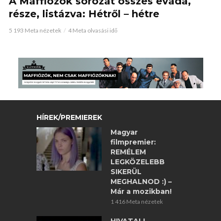
A Maffiózók sorozat összes évada,
része, listázva: Hétről – hétre
5 193 Meta nézetek
4 Meta olvasási idő
HÍREK/PREMIEREK
Magyar
filmpremier:
REMÉLEM
LEGKÖZELEBB
SIKERÜL
MEGHALNOD :) –
Már a mozikban!
1 416 Meta nézetek