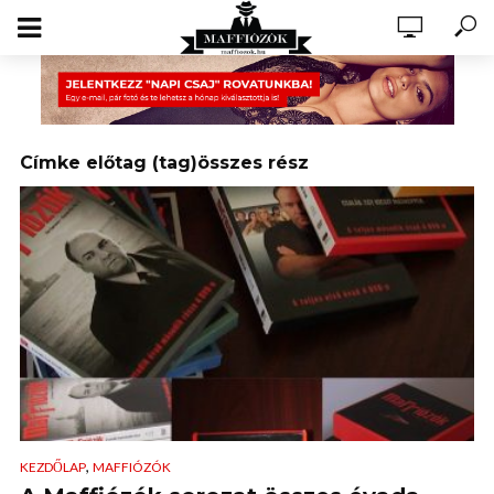
Címke előtag (tag)összes rész
,
KEZDŐLAP
MAFFIÓZÓK