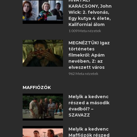
HIVATALI
KARÁCSONY, John
Wick: 2. felvonás,
Egy kutya 4 élete,
Kaliforniai álom
1 009 Meta nézetek
MEGNÉZTÜK! Igaz
történetes
filmekről: Apám
nevében, Z: az
elveszett város
962 Meta nézetek
MAFFIÓZÓK
Melyik a kedvenc
részed a második
évadból? –
SZAVAZZ
Melyik a kedvenc
Maffiózók részed