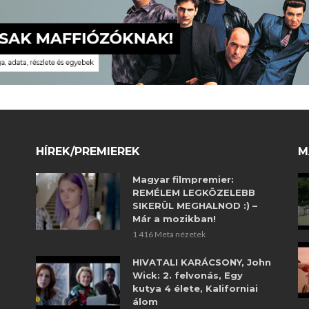
HÍREK/PREMIEREK
M
Magyar filmpremier:
REMÉLEM LEGKÖZELEBB
SIKERÜL MEGHALNOD :) –
Már a mozikban!
1 416 Meta nézetek
HIVATALI KARÁCSONY, John
Wick: 2. felvonás, Egy
kutya 4 élete, Kaliforniai
álom