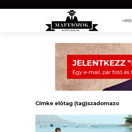
HÍRE
Címke előtag (tag)szadomazo