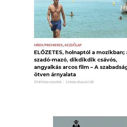
,
HÍREK/PREMIEREK
KEZDŐLAP
ELŐZETES, holnaptól a mozikban; 
szadó-mazó, dikdikdik csávós,
angyalkás arcos film – A szabadsá
ötven árnyalata
354 Meta nézetek
1 Meta olvasási idő