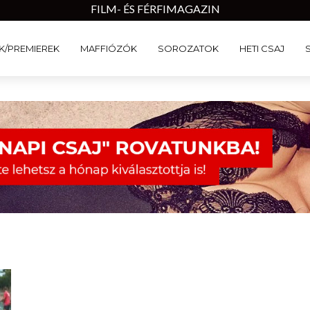
FILM- ÉS FÉRFIMAGAZIN
K/PREMIEREK
MAFFIÓZÓK
SOROZATOK
HETI CSAJ