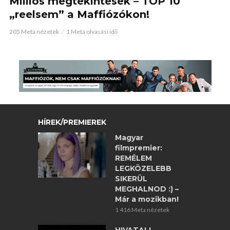
Milliós megtekintések – TOP 10
„reelsem” a Maffiózókon!
205 Meta nézetek
1 Meta olvasási idő
HÍREK/PREMIEREK
Magyar
filmpremier:
REMÉLEM
LEGKÖZELEBB
SIKERÜL
MEGHALNOD :) –
Már a mozikban!
1 416 Meta nézetek