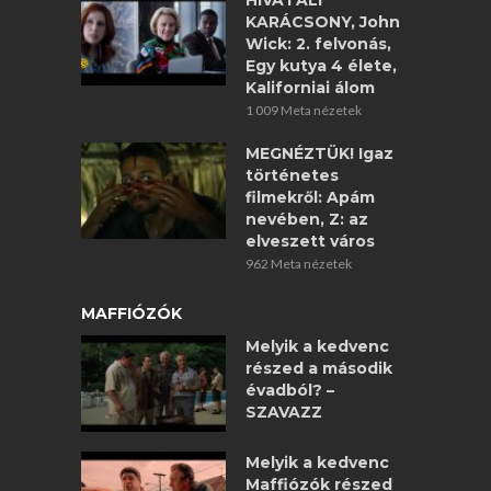
HIVATALI
KARÁCSONY, John
Wick: 2. felvonás,
Egy kutya 4 élete,
Kaliforniai álom
1 009 Meta nézetek
MEGNÉZTÜK! Igaz
történetes
filmekről: Apám
nevében, Z: az
elveszett város
962 Meta nézetek
MAFFIÓZÓK
Melyik a kedvenc
részed a második
évadból? –
SZAVAZZ
Melyik a kedvenc
Maffiózók részed