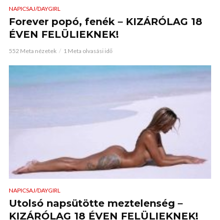
NAPICSAJ/DAYGIRL
Forever popó, fenék – KIZÁRÓLAG 18
ÉVEN FELÜLIEKNEK!
552 Meta nézetek
1 Meta olvasási idő
NAPICSAJ/DAYGIRL
Utolsó napsütötte meztelenség –
KIZÁRÓLAG 18 ÉVEN FELÜLIEKNEK!