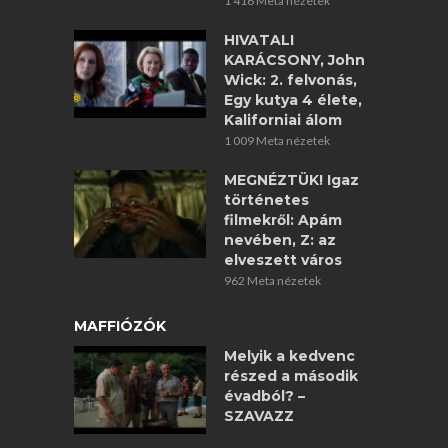
1 416 Meta nézetek
HIVATALI
KARÁCSONY, John
Wick: 2. felvonás,
Egy kutya 4 élete,
Kaliforniai álom
1 009 Meta nézetek
MEGNÉZTÜK! Igaz
történetes
filmekről: Apám
nevében, Z: az
elveszett város
962 Meta nézetek
MAFFIÓZÓK
Melyik a kedvenc
részed a második
évadból? –
SZAVAZZ