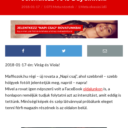
2018-01-17
1 075 Meta nézetek
1 Meta olvasási idő
2018-01-17-én: Virág és Viola!
Maffiozok.hu régi – új rovata a „Napi csaj”, ahol szebbnél – szebb
hölgyek fotóit jelentetjük meg, napról – napra!
Mivel a rovat igen népszerű volt a FaceBook
oldalunkon
is, a
honlapon reméljük tudjuk folytatni azt az intenzitást, amit eddig is
tettünk. Minőségi képek és szép látvánnyal próbálunk eleget
tenni férfi magazin részének is az oldalon belül.