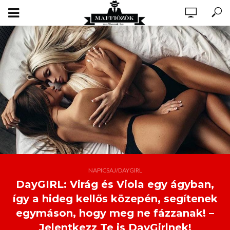
NAPICSAJ/DAYGIRL
DayGIRL: Virág és Viola egy ágyban,
így a hideg kellős közepén, segítenek
egymáson, hogy meg ne fázzanak! –
Jelentkezz Te is DayGirlnek!