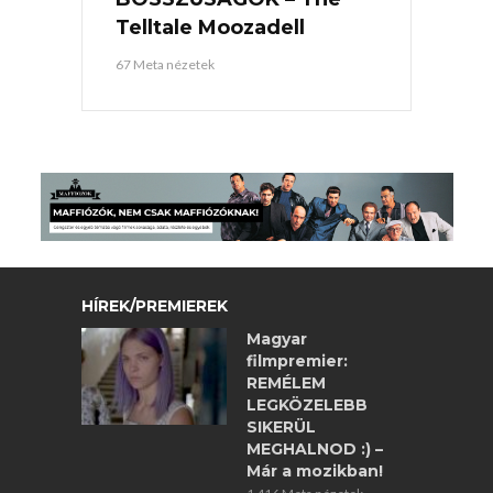
Telltale Moozadell
67 Meta nézetek
HÍREK/PREMIEREK
Magyar
filmpremier:
REMÉLEM
LEGKÖZELEBB
SIKERÜL
MEGHALNOD :) –
Már a mozikban!