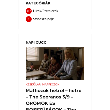
KATEGÓRIÁK
Hírek/Premierek
187
Színésze(nő)k
3
NAPI CUCC
,
KEZDŐLAP
MAFFIÓZÓK
Maffiózók hétről – hétre
– The Sopranos 3/9 –
ÖRÖMÖK ÉS
BOSSZÚSÁGOK – The