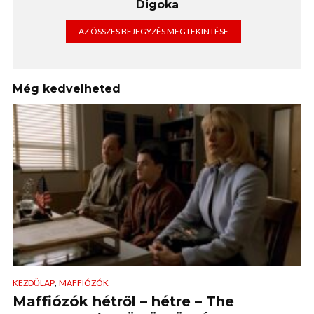
Digoka
AZ ÖSSZES BEJEGYZÉS MEGTEKINTÉSE
Még kedvelheted
,
KEZDŐLAP
MAFFIÓZÓK
Maffiózók hétről – hétre – The