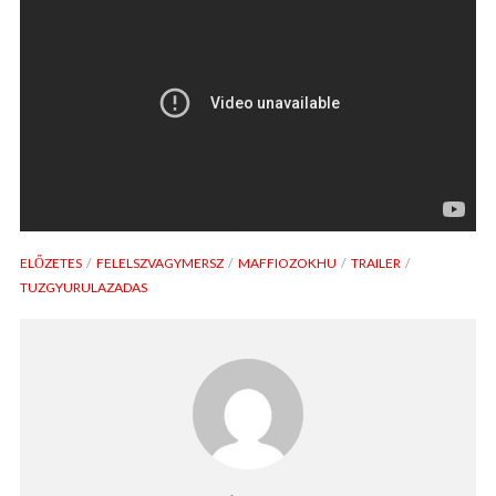
ELŐZETES
FELELSZVAGYMERSZ
MAFFIOZOKHU
TRAILER
TUZGYURULAZADAS