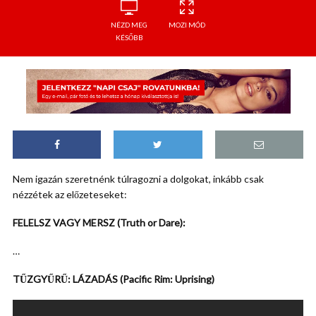
NÉZD MEG
MOZI MÓD
KÉSŐBB
Nem igazán szeretnénk túlragozni a dolgokat, inkább csak
nézzétek az előzeteseket:
FELELSZ VAGY MERSZ (Truth or Dare):
…
TŰZGYŰRŰ: LÁZADÁS (Pacific Rim: Uprising)