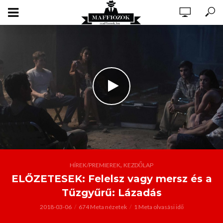
,
HÍREK/PREMIEREK
KEZDŐLAP
ELŐZETESEK: Felelsz vagy mersz és a
Tűzgyűrű: Lázadás
2018-03-06
674 Meta nézetek
1 Meta olvasási idő