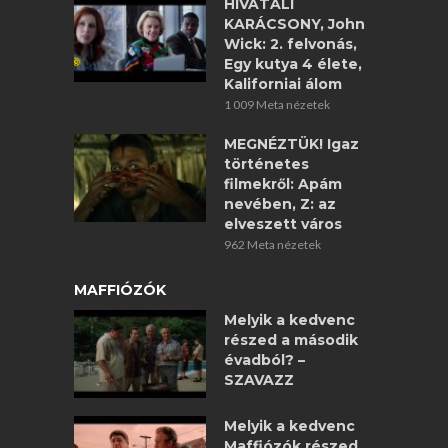
HIVATALI
KARÁCSONY, John
Wick: 2. felvonás,
Egy kutya 4 élete,
Kaliforniai álom
1 009 Meta nézetek
MEGNÉZTÜK! Igaz
történetes
filmekről: Apám
nevében, Z: az
elveszett város
962 Meta nézetek
MAFFIÓZÓK
Melyik a kedvenc
részed a második
évadból? –
SZAVAZZ
Melyik a kedvenc
Maffiózók részed