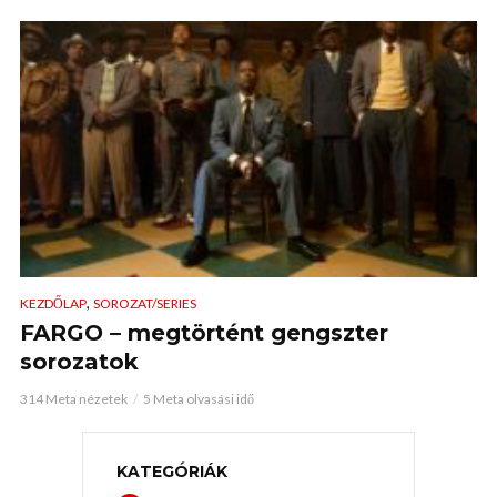
,
KEZDŐLAP
SOROZAT/SERIES
FARGO – megtörtént gengszter
sorozatok
314 Meta nézetek
5 Meta olvasási idő
KATEGÓRIÁK