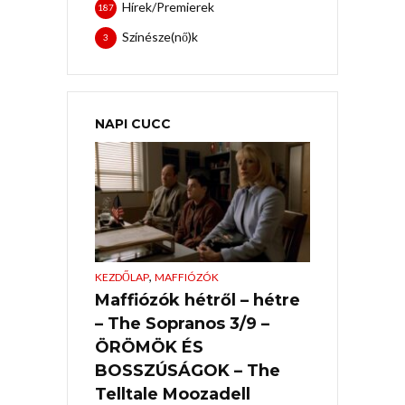
Hírek/Premierek
187
Színésze(nő)k
3
NAPI CUCC
,
KEZDŐLAP
MAFFIÓZÓK
Maffiózók hétről – hétre
– The Sopranos 3/9 –
ÖRÖMÖK ÉS
BOSSZÚSÁGOK – The
Telltale Moozadell