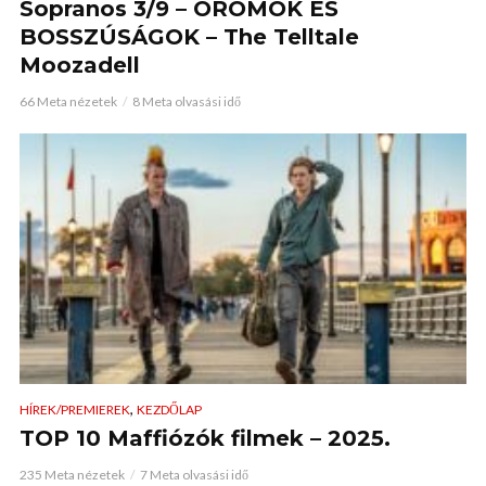
Sopranos 3/9 – ÖRÖMÖK ÉS
BOSSZÚSÁGOK – The Telltale
Moozadell
66 Meta nézetek
8 Meta olvasási idő
,
HÍREK/PREMIEREK
KEZDŐLAP
TOP 10 Maffiózók filmek – 2025.
235 Meta nézetek
7 Meta olvasási idő