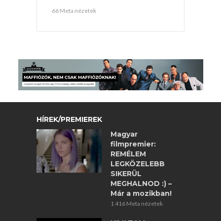
66 Meta nézetek
HÍREK/PREMIEREK
Magyar
filmpremier:
REMÉLEM
LEGKÖZELEBB
SIKERÜL
MEGHALNOD :) –
Már a mozikban!
1 416 Meta nézetek