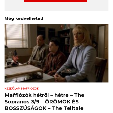
Még kedvelheted
,
KEZDŐLAP
MAFFIÓZÓK
Maffiózók hétről – hétre – The
Sopranos 3/9 – ÖRÖMÖK ÉS
BOSSZÚSÁGOK – The Telltale