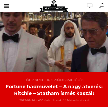
,
,
HÍREK/PREMIEREK
KEZDŐLAP
MAFFIÓZÓK
Fortune hadművelet – A nagy átverés:
Ritchie – Statham ismét kaszál!
2022-02-14
600 Meta nézetek
1 Meta olvasási idő