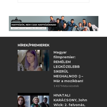
HÍREK/PREMIEREK
Magyar
filmpremier:
REMÉLEM
LEGKÖZELEBB
SIKERÜL
MEGHALNOD :) –
Már a mozikban!
1 417 Meta nézetek
HIVATALI
KARÁCSONY, John
Wick: 2. felvonás,