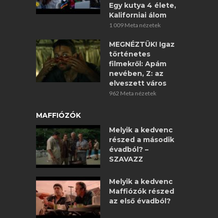
Egy kutya 4 élete,
Kaliforniai álom
1 009 Meta nézetek
MEGNÉZTÜK! Igaz
történetes
filmekről: Apám
nevében, Z: az
elveszett város
962 Meta nézetek
MAFFIÓZÓK
Melyik a kedvenc
részed a második
évadból? –
SZAVAZZ
Melyik a kedvenc
Maffiózók részed
az első évadból?