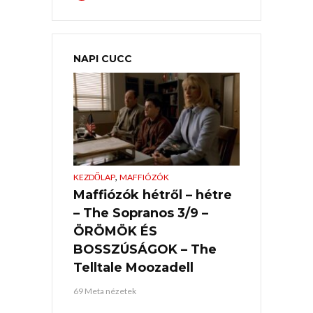
NAPI CUCC
,
KEZDŐLAP
MAFFIÓZÓK
Maffiózók hétről – hétre
– The Sopranos 3/9 –
ÖRÖMÖK ÉS
BOSSZÚSÁGOK – The
Telltale Moozadell
69 Meta nézetek