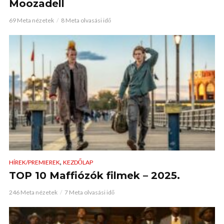
Moozadell
69 Meta nézetek
8 Meta olvasási idő
,
HÍREK/PREMIEREK
KEZDŐLAP
TOP 10 Maffiózók filmek – 2025.
246 Meta nézetek
7 Meta olvasási idő