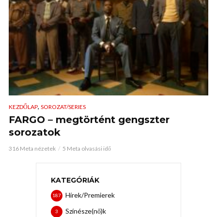
,
KEZDŐLAP
SOROZAT/SERIES
FARGO – megtörtént gengszter
sorozatok
316 Meta nézetek
5 Meta olvasási idő
KATEGÓRIÁK
Hírek/Premierek
187
Színésze(nő)k
3