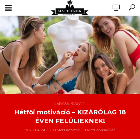
NAPICSAJ/DAYGIRL
Hétfői motiváció – KIZÁRÓLAG 18
ÉVEN FELÜLIEKNEK!
2023-04-24
183 Meta nézetek
1 Meta olvasási idő