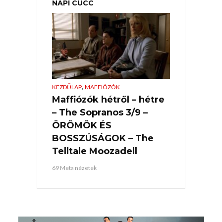
NAPI CUCC
,
KEZDŐLAP
MAFFIÓZÓK
Maffiózók hétről – hétre
– The Sopranos 3/9 –
ÖRÖMÖK ÉS
BOSSZÚSÁGOK – The
Telltale Moozadell
69 Meta nézetek