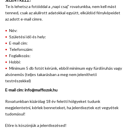
JELENTKEZZ!
Te is lehetsz a fotóiddal a „napi csaj” rovatunkba, nem kell mást
tenned, csak az alulírott adatokkal együtt, elküldöd fényképeidet
az adott e-mail címre.
Név:
Születési idő és hely:
E-mail cím:
Telefonszám:
Foglalkozás:
Hobbi:
Minimum 5 db fotót kérünk, ebből minimum egy fürdőruhás vagy
alsóneműs (teljes takarásban a meg nem jeleníthető
testrészekkel)
E-mail cím: info@maffiozok.hu
Rovatunkban kizárólag 18 év feletti hölgyeket tudunk
megjelentetni, kérlek benneteket, ha jelentkeztek ezt vegyétek
tudomásul!
Előre is köszönjük a jelentkezésed!