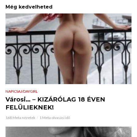
Még kedvelheted
NAPICSAJ/DAYGIRL
Városi… – KIZÁRÓLAG 18 ÉVEN
FELÜLIEKNEK!
168 Meta nézetek
1 Meta olvasási idő