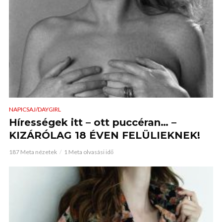
NAPICSAJ/DAYGIRL
Hírességek itt – ott puccéran… –
KIZÁRÓLAG 18 ÉVEN FELÜLIEKNEK!
187 Meta nézetek
1 Meta olvasási idő