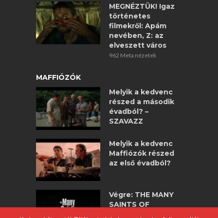
MEGNÉZTÜK! Igaz
történetes
filmekről: Apám
nevében, Z: az
elveszett város
962 Meta nézetek
MAFFIÓZÓK
Melyik a kedvenc
részed a második
évadból? –
SZAVAZZ
Melyik a kedvenc
Maffiózók részed
az első évadból?
Végre: THE MANY
SAINTS OF
NEWARK –