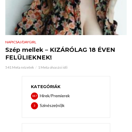
NAPICSAJ/DAYGIRL
Szép mellek – KIZÁRÓLAG 18 ÉVEN
FELÜLIEKNEK!
541 Meta nézetek
1 Meta olvasási idő
KATEGÓRIÁK
Hírek/Premierek
187
Színésze(nő)k
3