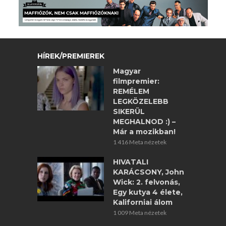
HÍREK/PREMIEREK
Magyar
filmpremier:
REMÉLEM
LEGKÖZELEBB
SIKERÜL
MEGHALNOD :) –
Már a mozikban!
1 416 Meta nézetek
HIVATALI
KARÁCSONY, John
Wick: 2. felvonás,
Egy kutya 4 élete,
Kaliforniai álom
1 009 Meta nézetek