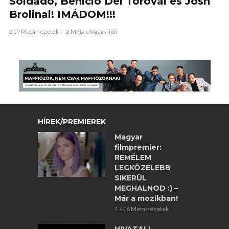
Soldado, Benicio Del Toroval és Josh
Brolinal! IMÁDOM!!!
219 Meta nézetek
2 Meta olvasási idő
HÍREK/PREMIEREK
Magyar
filmpremier:
REMÉLEM
LEGKÖZELEBB
SIKERÜL
MEGHALNOD :) –
Már a mozikban!
1 416 Meta nézetek