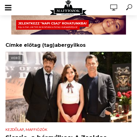
Címke előtag (tag)abergyilkos
VIDEÓ
,
KEZDŐLAP
MAFFIÓZÓK