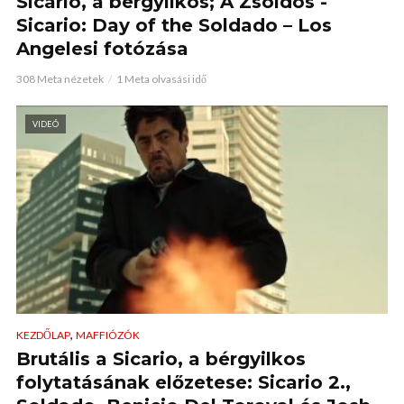
Sicario, a bérgyilkos; A Zsoldos -
Sicario: Day of the Soldado – Los
Angelesi fotózása
308 Meta nézetek
1 Meta olvasási idő
VIDEÓ
,
KEZDŐLAP
MAFFIÓZÓK
Brutális a Sicario, a bérgyilkos
folytatásának előzetese: Sicario 2.,