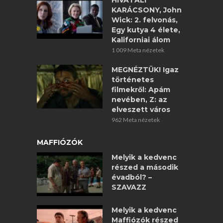
HIVATALI
KARÁCSONY, John
Wick: 2. felvonás,
Egy kutya 4 élete,
Kaliforniai álom
1 009 Meta nézetek
MEGNÉZTÜK! Igaz
történetes
filmekről: Apám
nevében, Z: az
elveszett város
962 Meta nézetek
MAFFIÓZÓK
Melyik a kedvenc
részed a második
évadból? –
SZAVAZZ
Melyik a kedvenc
Maffiózók részed