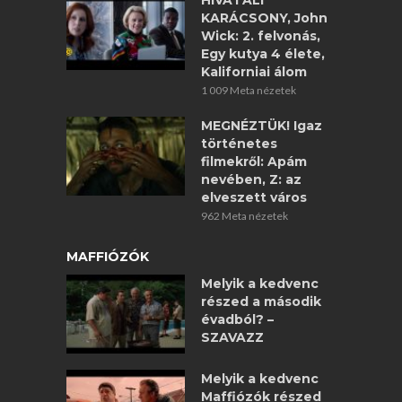
HIVATALI
KARÁCSONY, John
Wick: 2. felvonás,
Egy kutya 4 élete,
Kaliforniai álom
1 009 Meta nézetek
MEGNÉZTÜK! Igaz
történetes
filmekről: Apám
nevében, Z: az
elveszett város
962 Meta nézetek
MAFFIÓZÓK
Melyik a kedvenc
részed a második
évadból? –
SZAVAZZ
Melyik a kedvenc
Maffiózók részed