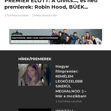
PREMIER ELŐTT: A Grincs…, és heti
premierek: Robin Hood, BÚÉK…
176 Meta nézetek
1 Meta olvasási idő
HÍREK/PREMIEREK
Magyar
filmpremier:
REMÉLEM
LEGKÖZELEBB
SIKERÜL
MEGHALNOD :) –
Már a mozikban!
1 416 Meta nézetek