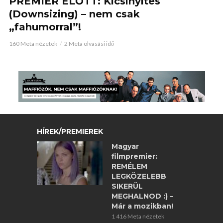
PREMIER ELŐTT: Kicsinyítés
(Downsizing) – nem csak
„fahumorral”!
160 Meta nézetek
2 Meta olvasási idő
HÍREK/PREMIEREK
Magyar
filmpremier:
REMÉLEM
LEGKÖZELEBB
SIKERÜL
MEGHALNOD :) –
Már a mozikban!
1 416 Meta nézetek