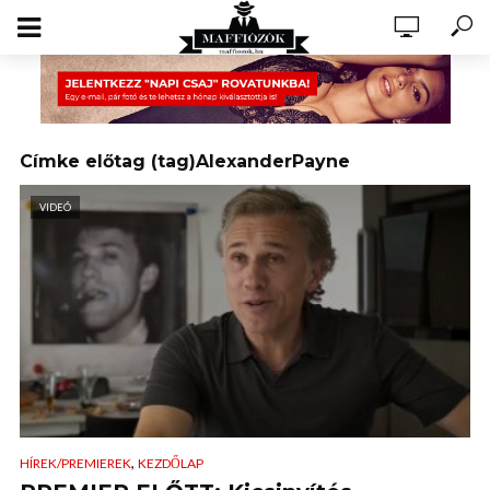
Címke előtag (tag)AlexanderPayne
VIDEÓ
,
HÍREK/PREMIEREK
KEZDŐLAP