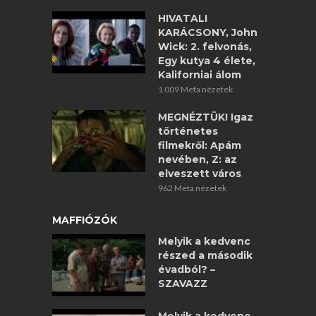
HIVATALI
KARÁCSONY, John
Wick: 2. felvonás,
Egy kutya 4 élete,
Kaliforniai álom
1 009 Meta nézetek
MEGNÉZTÜK! Igaz
történetes
filmekről: Apám
nevében, Z: az
elveszett város
962 Meta nézetek
MAFFIÓZÓK
Melyik a kedvenc
részed a második
évadból? –
SZAVAZZ
Melyik a kedvenc