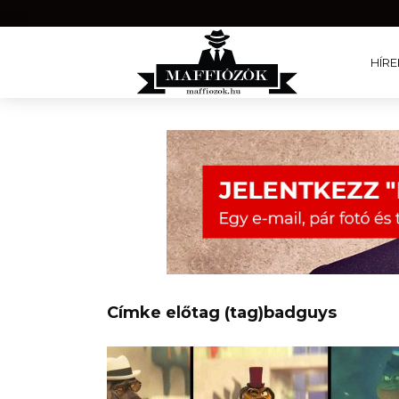
HÍRE
Címke előtag (tag)badguys