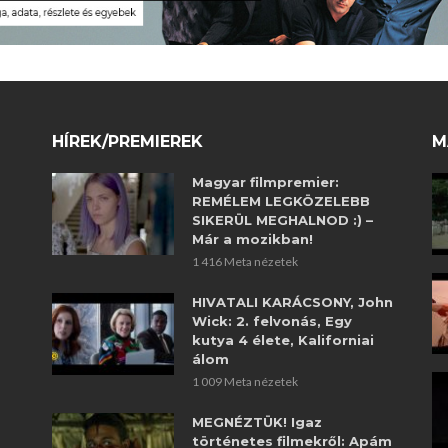
HÍREK/PREMIEREK
M
Magyar filmpremier:
REMÉLEM LEGKÖZELEBB
SIKERÜL MEGHALNOD :) –
Már a mozikban!
1 416 Meta nézetek
HIVATALI KARÁCSONY, John
Wick: 2. felvonás, Egy
kutya 4 élete, Kaliforniai
álom
1 009 Meta nézetek
MEGNÉZTÜK! Igaz
történetes filmekről: Apám