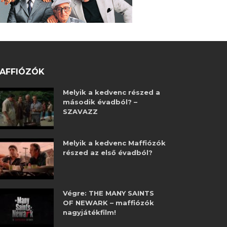
AFFIÓZÓK
Melyik a kedvenc részed a
második évadból? –
SZAVAZZ
Melyik a kedvenc Maffiózók
részed az első évadból?
Végre: THE MANY SAINTS
OF NEWARK – maffiózók
nagyjátékfilm!