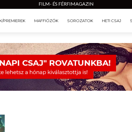
FILM- ÉS FÉRFIMAGAZIN
K/PREMIEREK
MAFFIÓZÓK
SOROZATOK
HETI CSAJ