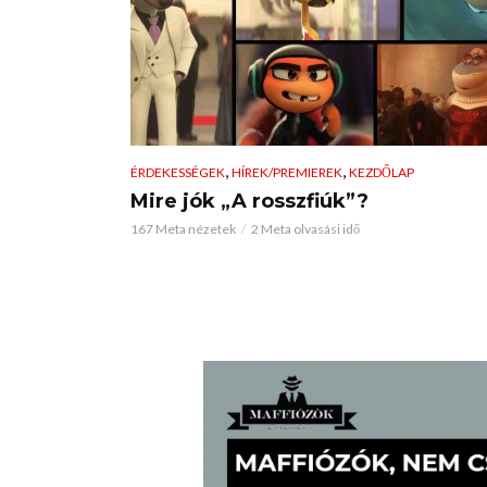
,
,
ÉRDEKESSÉGEK
HÍREK/PREMIEREK
KEZDŐLAP
Mire jók „A rosszfiúk”?
167 Meta nézetek
2 Meta olvasási idő