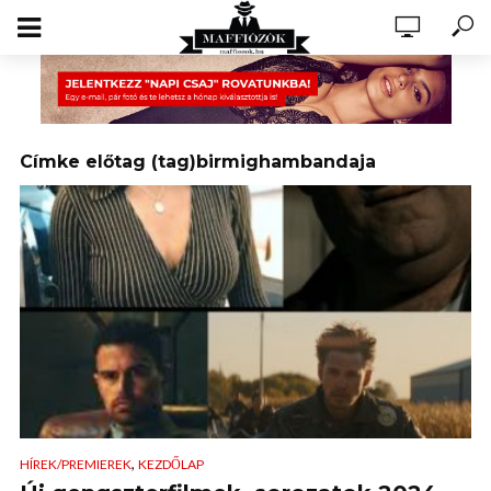
Címke előtag (tag)birmighambandaja
,
HÍREK/PREMIEREK
KEZDŐLAP