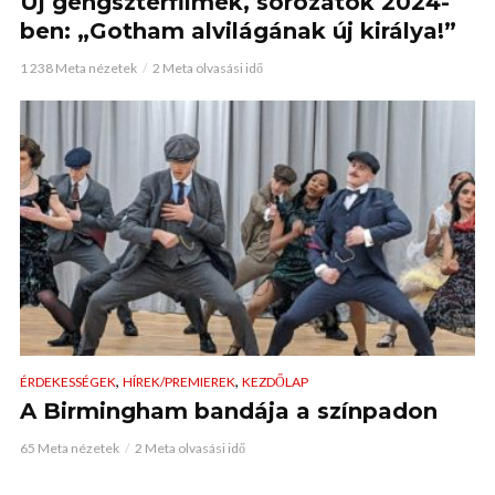
Új gengszterfilmek, sorozatok 2024-
ben: „Gotham alvilágának új királya!”
1 238 Meta nézetek
2 Meta olvasási idő
,
,
ÉRDEKESSÉGEK
HÍREK/PREMIEREK
KEZDŐLAP
A Birmingham bandája a színpadon
65 Meta nézetek
2 Meta olvasási idő