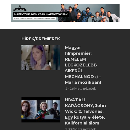
HÍREK/PREMIEREK
Magyar
filmpremier:
REMÉLEM
LEGKÖZELEBB
SIKERÜL
MEGHALNOD :) –
Már a mozikban!
1 416 Meta nézetek
HIVATALI
KARÁCSONY, John
Wick: 2. felvonás,
Egy kutya 4 élete,
Kaliforniai álom
1 009 Meta nézetek