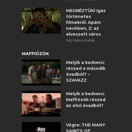
MEGNÉZTÜK! Igaz
történetes
filmekről: Apám
nevében, Z: az
elveszett város
962 Meta nézetek
MAFFIÓZÓK
Melyik a kedvenc
részed a második
évadból? –
SZAVAZZ
Melyik a kedvenc
Maffiózók részed
az első évadból?
Végre: THE MANY
SAINTS OF