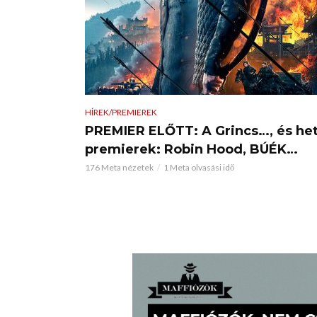
HÍREK/PREMIEREK
PREMIER ELŐTT: A Grincs…, és het
premierek: Robin Hood, BÚÉK…
176 Meta nézetek
1 Meta olvasási idő