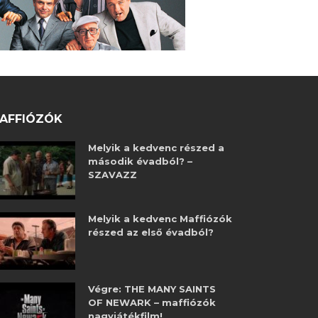
AFFIÓZÓK
Melyik a kedvenc részed a
második évadból? –
SZAVAZZ
Melyik a kedvenc Maffiózók
részed az első évadból?
Végre: THE MANY SAINTS
OF NEWARK – maffiózók
nagyjátékfilm!