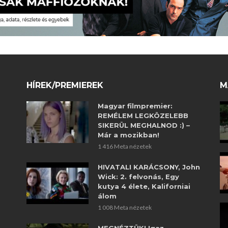
HÍREK/PREMIEREK
M
Magyar filmpremier:
REMÉLEM LEGKÖZELEBB
SIKERÜL MEGHALNOD :) –
Már a mozikban!
1 416 Meta nézetek
HIVATALI KARÁCSONY, John
Wick: 2. felvonás, Egy
kutya 4 élete, Kaliforniai
álom
1 008 Meta nézetek