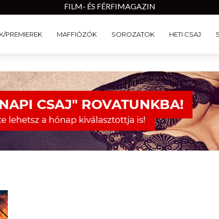
FILM- ÉS FÉRFIMAGAZIN
K/PREMIEREK
MAFFIÓZÓK
SOROZATOK
HETI CSAJ