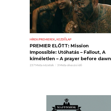
,
HÍREK/PREMIEREK
KEZDŐLAP
PREMIER ELŐTT: Mission
Impossible: Utóhatás – Fallout, A
kíméletlen – A prayer before dawn
237 Meta nézetek
3 Meta olvasási idő