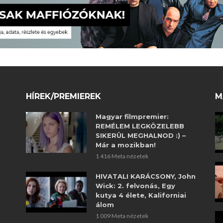
HÍREK/PREMIEREK
M
Magyar filmpremier:
REMÉLEM LEGKÖZELEBB
SIKERÜL MEGHALNOD :) –
Már a mozikban!
1 416 Meta nézetek
HIVATALI KARÁCSONY, John
Wick: 2. felvonás, Egy
kutya 4 élete, Kaliforniai
álom
1 009 Meta nézetek