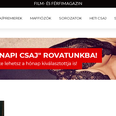
FILM- ÉS FÉRFIMAGAZIN
K/PREMIEREK
MAFFIÓZÓK
SOROZATOK
HETI CSAJ