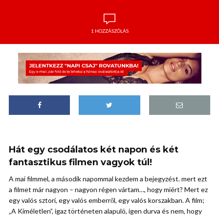
1 HOZZÁSZÓLÁS
Hát egy csodálatos két napon és két
fantasztikus filmen vagyok túl!
A mai filmmel, a második napommal kezdem a bejegyzést. mert ezt
a filmet már nagyon – nagyon régen vártam…, hogy miért? Mert ez
egy valós sztori, egy valós emberről, egy valós korszakban. A film;
„A Kíméletlen”, igaz történeten alapuló, igen durva és nem, hogy