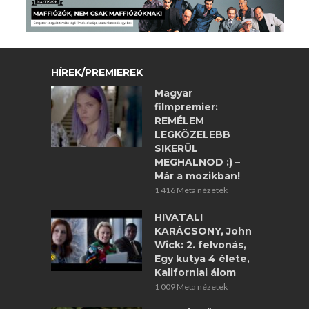
HÍREK/PREMIEREK
Magyar
filmpremier:
REMÉLEM
LEGKÖZELEBB
SIKERÜL
MEGHALNOD :) –
Már a mozikban!
1 416 Meta nézetek
HIVATALI
KARÁCSONY, John
Wick: 2. felvonás,
Egy kutya 4 élete,
Kaliforniai álom
1 009 Meta nézetek