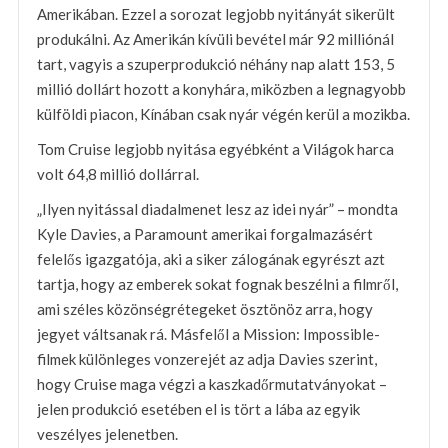
Amerikában. Ezzel a sorozat legjobb nyitányát sikerült
produkálni. Az Amerikán kívüli bevétel már 92 milliónál
tart, vagyis a szuperprodukció néhány nap alatt 153, 5
millió dollárt hozott a konyhára, miközben a legnagyobb
külföldi piacon, Kínában csak nyár végén kerül a mozikba.
Tom Cruise legjobb nyitása egyébként a Világok harca
volt 64,8 millió dollárral.
„Ilyen nyitással diadalmenet lesz az idei nyár” – mondta
Kyle Davies, a Paramount amerikai forgalmazásért
felelős igazgatója, aki a siker zálogának egyrészt azt
tartja, hogy az emberek sokat fognak beszélni a filmről,
ami széles közönségrétegeket ösztönöz arra, hogy
jegyet váltsanak rá. Másfelől a Mission: Impossible-
filmek különleges vonzerejét az adja Davies szerint,
hogy Cruise maga végzi a kaszkadőrmutatványokat –
jelen produkció esetében el is tört a lába az egyik
veszélyes jelenetben.