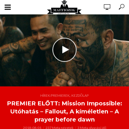
,
HÍREK/PREMIEREK
KEZDŐLAP
PREMIER ELŐTT: Mission Impossible:
Utóhatás – Fallout, A kíméletlen – A
prayer before dawn
2018-08-01
237 Meta nézetek
3 Meta olvasási idő