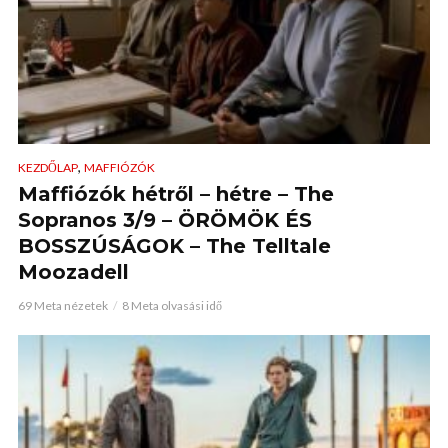
,
KEZDŐLAP
MAFFIÓZÓK
Maffiózók hétről – hétre – The
Sopranos 3/9 – ÖRÖMÖK ÉS
BOSSZÚSÁGOK – The Telltale
Moozadell
69 Meta nézetek
8 Meta olvasási idő