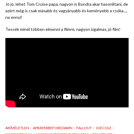
Jó jó, lehet Tom Cruise papa, nagyon is Bondra akar hasonlítani, de
azért még is csak másabb és vagyányabb és keményebb a csóka…,
na ennyi!
Tessék minél többen elmenni a filmre, nagyon izgalmas, jó film!
AKÍMÉLETLEN
APRAYERBEFOREDAWN
FALLOUT
JOECOLE