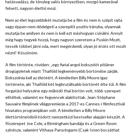
hatásvadász, de tényleg valós környeztben, mozgó kamerával
felvett, nagyon élethű mozi.
Nem az élet legszebbikét mutatja be a film és nem is szépít rajta
vagy éppen nem dédelgeti a szereplőt pozitív irányba, olyannak
mutatja be amilyen és nem is kell ezt máshogyan csinálni. Annyit
még hagy tegyek hozzá, hogy nagyon szeretem a Puskin Mozit,
tessék többet járni oda, mert megérdemli, olyan jó érzés ott mozit
nézni! Köszönöm.
A film térténte, röviden: „egy fiatal angol bokszolót pitiáner
drogügyletek miatt Thaiföld legkeményebb börtönébe zárják.
Bokszolnia kell az életéért. A kíméletlen Billy Moore igaz
története, aki Thaiföld két legbrutálisabb börtönét élte túl. A film
forgatási helyszíne egy működő thai börtön volt, több szerepet
elítéltek, valamint ex-fegyencek alakítottak. Jean-Stéphane
Sauvaire filmjének világpremierje a 2017-es Cannes-i filmfesztivál
hivatalos programjában volt. A kíméletlen a Billy Moore
élettörténetéből íródott nemzetközi bestseller alapján készült. A
főszerepet Joe Cole, a Birmingham bandája és a Green Room
színésze, valamint Vithaya Pansringarm (Csak Isten bocsáthat