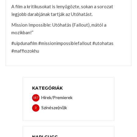
A film a kritikusokat is lenyűgözte, sokan a sorozat
legjobb darabjának tartják az Utóhatást.
Mission Impossible: Utóhatás (Fallout), mától a
mozikban!”
#uipdunafilm #missionimpossiblefallout #utohatas
#maffiozokhu
KATEGÓRIÁK
Hírek/Premierek
187
Színésze(nő)k
3
NAPI CUCC