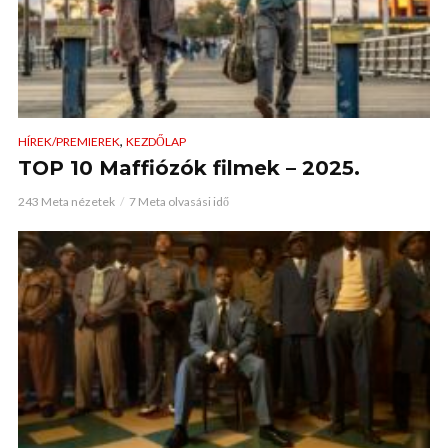
,
HÍREK/PREMIEREK
KEZDŐLAP
TOP 10 Maffiózók filmek – 2025.
243 Meta nézetek
7 Meta olvasási idő