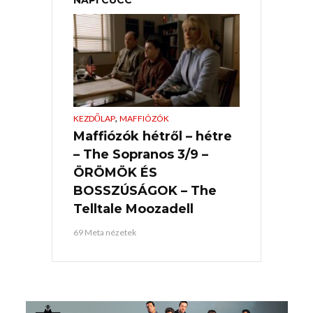
,
KEZDŐLAP
MAFFIÓZÓK
Maffiózók hétről – hétre
– The Sopranos 3/9 –
ÖRÖMÖK ÉS
BOSSZÚSÁGOK – The
Telltale Moozadell
69 Meta nézetek