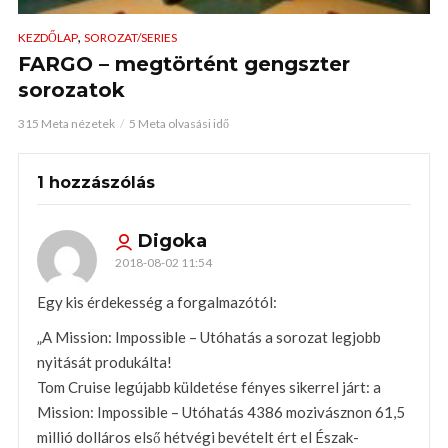
,
KEZDŐLAP
SOROZAT/SERIES
FARGO – megtörtént gengszter
sorozatok
315 Meta nézetek
5 Meta olvasási idő
1 hozzászólás
Digoka
2018-08-02 11:54
Egy kis érdekesség a forgalmazótól:
„A Mission: Impossible – Utóhatás a sorozat legjobb
nyitását produkálta!
Tom Cruise legújabb küldetése fényes sikerrel járt: a
Mission: Impossible – Utóhatás 4386 mozivásznon 61,5
millió dolláros első hétvégi bevételt ért el Észak-