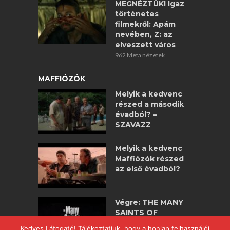
MEGNÉZTÜK! Igaz
történetes
filmekről: Apám
nevében, Z: az
elveszett város
962 Meta nézetek
MAFFIÓZÓK
Melyik a kedvenc
részed a második
évadból? –
SZAVAZZ
Melyik a kedvenc
Maffiózók részed
az első évadból?
Végre: THE MANY
SAINTS OF
NEWARK –
Kedves Látogató! Tájékoztatjuk, hogy a honlap felhasználói