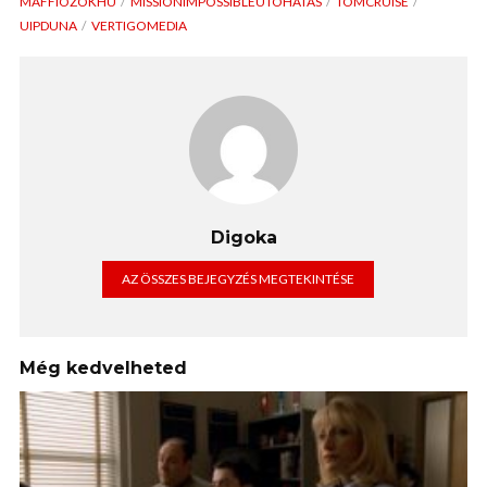
MAFFIOZOKHU
MISSIONIMPOSSIBLEUTOHATAS
TOMCRUISE
UIPDUNA
VERTIGOMEDIA
Digoka
AZ ÖSSZES BEJEGYZÉS MEGTEKINTÉSE
Még kedvelheted