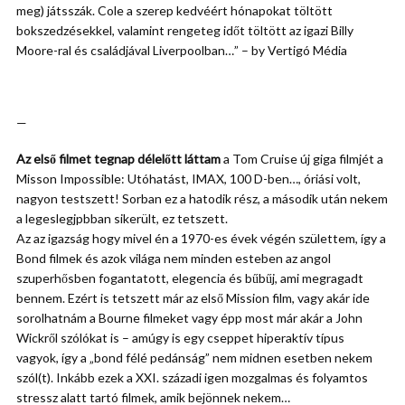
meg) játsszák. Cole a szerep kedvéért hónapokat töltött
bokszedzésekkel, valamint rengeteg időt töltött az igazi Billy
Moore-ral és családjával Liverpoolban…” – by Vertigó Média
—
Az első filmet tegnap délelőtt láttam
a Tom Cruise új giga filmjét a
Misson Impossible: Utóhatást, IMAX, 100 D-ben…, óriási volt,
nagyon testszett! Sorban ez a hatodik rész, a második után nekem
a legeslegjpbban sikerült, ez tetszett.
Az az igazság hogy mivel én a 1970-es évek végén születtem, így a
Bond filmek és azok világa nem minden esteben az angol
szuperhősben fogantatott, elegencia és bűbűj, ami megragadt
bennem. Ezért is tetszett már az első Mission film, vagy akár ide
sorolhatnám a Bourne filmeket vagy épp most már akár a John
Wickről szólókat is – amúgy is egy cseppet hiperaktív típus
vagyok, így a „bond félé pedánság” nem midnen esetben nekem
szól(t). Inkább ezek a XXI. századi igen mozgalmas és folyamtos
stressz alatt tartó filmek, amik bejönnek nekem…