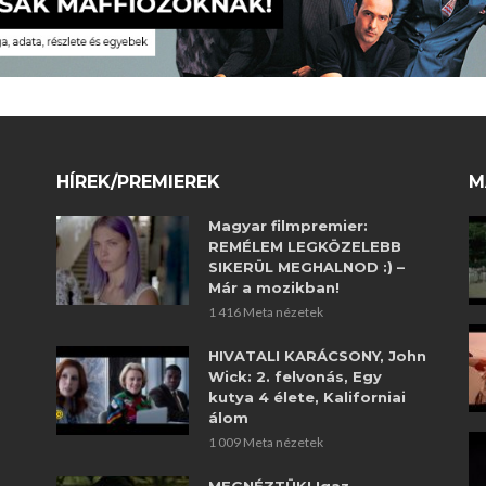
HÍREK/PREMIEREK
M
Magyar filmpremier:
REMÉLEM LEGKÖZELEBB
SIKERÜL MEGHALNOD :) –
Már a mozikban!
1 416 Meta nézetek
HIVATALI KARÁCSONY, John
Wick: 2. felvonás, Egy
kutya 4 élete, Kaliforniai
álom
1 009 Meta nézetek