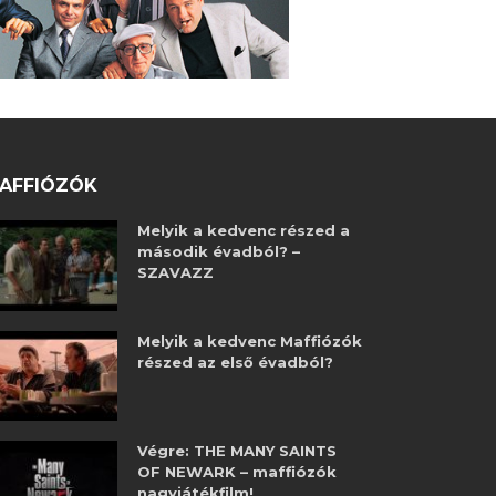
AFFIÓZÓK
Melyik a kedvenc részed a
második évadból? –
SZAVAZZ
Melyik a kedvenc Maffiózók
részed az első évadból?
Végre: THE MANY SAINTS
OF NEWARK – maffiózók
nagyjátékfilm!