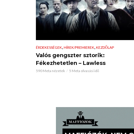
,
,
ÉRDEKESSÉGEK
HÍREK/PREMIEREK
KEZDŐLAP
Valós gengszter sztorik:
Fékezhetetlen – Lawless
590 Meta nézetek
5 Meta olvasási idő