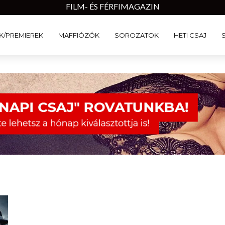
FILM- ÉS FÉRFIMAGAZIN
K/PREMIEREK
MAFFIÓZÓK
SOROZATOK
HETI CSAJ