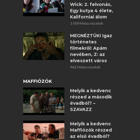
Wick: 2. felvonás,
Egy kutya 4 élete,
Kaliforniai álom
1 009 Meta nézetek
MEGNÉZTÜK! Igaz
történetes
filmekről: Apám
nevében, Z: az
elveszett város
962 Meta nézetek
MAFFIÓZÓK
Melyik a kedvenc
részed a második
évadból? –
SZAVAZZ
Melyik a kedvenc
Maffiózók részed
az első évadból?