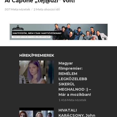
Al Capone „tej@uzi” volt!
307 Meta nézetek
2 Meta olvasási idő
HÍREK/PREMIEREK
Magyar
filmpremier:
REMÉLEM
LEGKÖZELEBB
SIKERÜL
MEGHALNOD :) –
Már a mozikban!
1 416 Meta nézetek
HIVATALI
KARÁCSONY, John