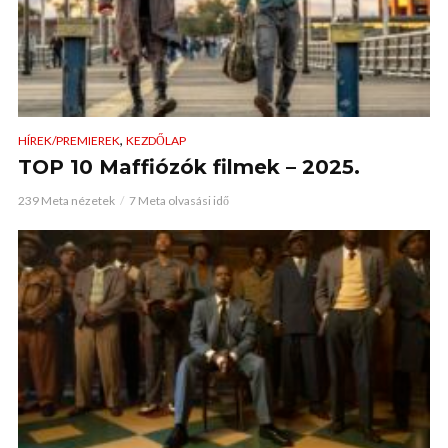
,
HÍREK/PREMIEREK
KEZDŐLAP
TOP 10 Maffiózók filmek – 2025.
239 Meta nézetek
7 Meta olvasási idő