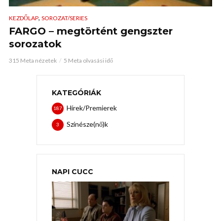
,
KEZDŐLAP
SOROZAT/SERIES
FARGO – megtörtént gengszter
sorozatok
315 Meta nézetek
5 Meta olvasási idő
KATEGÓRIÁK
Hírek/Premierek
187
Színésze(nő)k
3
NAPI CUCC