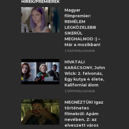
HÍREK/PREMIEREK
Magyar
filmpremier:
REMÉLEM
LEGKÖZELEBB
SIKERÜL
MEGHALNOD :) –
Már a mozikban!
1 416 Meta nézetek
HIVATALI
KARÁCSONY, John
Wick: 2. felvonás,
Egy kutya 4 élete,
Kaliforniai álom
1 009 Meta nézetek
MEGNÉZTÜK! Igaz
történetes
filmekről: Apám
nevében, Z: az
elveszett város