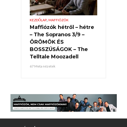
,
KEZDŐLAP
MAFFIÓZÓK
Maffiózók hétről – hétre
– The Sopranos 3/9 –
ÖRÖMÖK ÉS
BOSSZÚSÁGOK – The
Telltale Moozadell
67 Meta nézetek