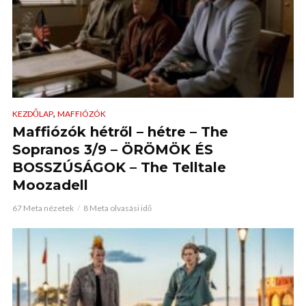
,
KEZDŐLAP
MAFFIÓZÓK
Maffiózók hétről – hétre – The
Sopranos 3/9 – ÖRÖMÖK ÉS
BOSSZÚSÁGOK – The Telltale
Moozadell
67 Meta nézetek
8 Meta olvasási idő