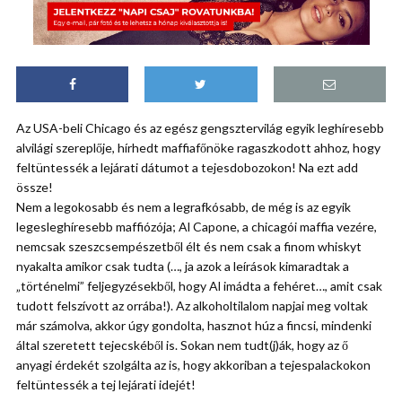
Az USA-beli Chicago és az egész gengsztervilág egyik leghíresebb
alvilági szereplője, hírhedt maffiafőnöke ragaszkodott ahhoz, hogy
feltüntessék a lejárati dátumot a tejesdobozokon! Na ezt add
össze!
Nem a legokosabb és nem a legrafkósabb, de még is az egyik
legesleghíresebb maffiózója; Al Capone, a chicagói maffia vezére,
nemcsak szeszcsempészetből élt és nem csak a finom whiskyt
nyakalta amikor csak tudta (…, ja azok a leírások kimaradtak a
„történelmi” feljegyzésekből, hogy Al imádta a fehéret…, amit csak
tudott felszívott az orrába!). Az alkoholtilalom napjai meg voltak
már számolva, akkor úgy gondolta, hasznot húz a fincsi, mindenki
által szeretett tejecskéből is. Sokan nem tudt(j)ák, hogy az ő
anyagi érdekét szolgálta az is, hogy akkoriban a tejespalackokon
feltüntessék a tej lejárati idejét!