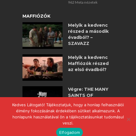
962 Meta nézetek
MAFFIÓZÓK
Melyik a kedvenc
részed a második
évadból? –
SZAVAZZ
Melyik a kedvenc
Maffiózók részed
az első évadból?
Végre: THE MANY
SAINTS OF
NEWARK –
Kedves Látogató! Tájékoztatjuk, hogy a honlap felhasználói
maffiózók
élmény fokozásának érdekében sütiket alkalmazunk. A
nagyjátékfilm!
honlapunk használatával ön a tájékoztatásunkat tudomásul
veszi.
Elfogadom
COPYRIGHT © 2017 POWERED BY
WWW.MAFFIOZOK.HU
.