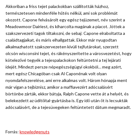
Akkoriban a friss tejet palackokban szállították házhoz,
természetesen mindenféle hűtés nélkül, ami sok problémát
okozott. Capone felvásárolt egy egész tejüzemet, név szerint a
Meadowmoor Dairiest, és kiharcolta magának a piacot. Jöttek a
szakszervezeti tagok tiltakozni, de sebaj: Capone elraboltatta a
családtagjaikat, és máris elhallgattak. Ekkor már nyugodtan
alkalmazhatott szakszervezeten kívüli tejfutárokat, szerzett
olcsón wisconsini tejet, és rákényszerítette a városvezetést, hogy
kötelezővé tegyék a tejespalackokon feltüntetni a tej lejárati
idejét. Mindezt persze népegészségügyi okokból… meg azért,
mert egész Chicagóban csak Al Caponénak volt olyan
nyomdafelszerelése, ami erre alkalmas volt. Három hónapja ment
már vígan a tejbiznisz, amikor a maffiavezért adócsalásért
börtönbe zárták, ekkor bátyja, Ralph Capone vette át a helyét, és
belekezdett az üdítőital-gyártásba is. Egy idő után őt is lecsukták
adócsalásért, de a tejesüvegeken feltüntetett dátum megmaradt.
Forrás:
knowledgenuts