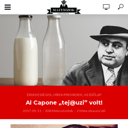
,
,
ÉRDEKESSÉGEK
HÍREK/PREMIEREK
KEZDŐLAP
Al Capone „tej@uzi” volt!
2017-05-11
308 Meta nézetek
2 Meta olvasási idő