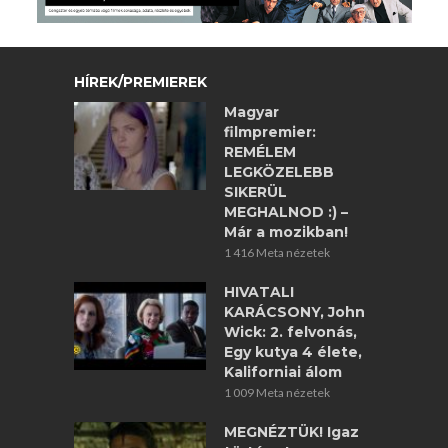
HÍREK/PREMIEREK
Magyar
filmpremier:
REMÉLEM
LEGKÖZELEBB
SIKERÜL
MEGHALNOD :) –
Már a mozikban!
1 416 Meta nézetek
HIVATALI
KARÁCSONY, John
Wick: 2. felvonás,
Egy kutya 4 élete,
Kaliforniai álom
1 009 Meta nézetek
MEGNÉZTÜK! Igaz