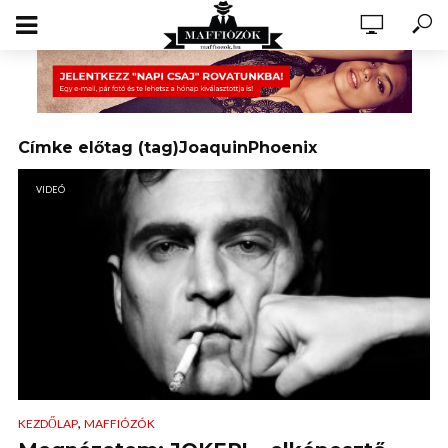
Címke előtag (tag)JoaquinPhoenix
VIDEÓ
,
KEZDŐLAP
MAFFIÓZÓK