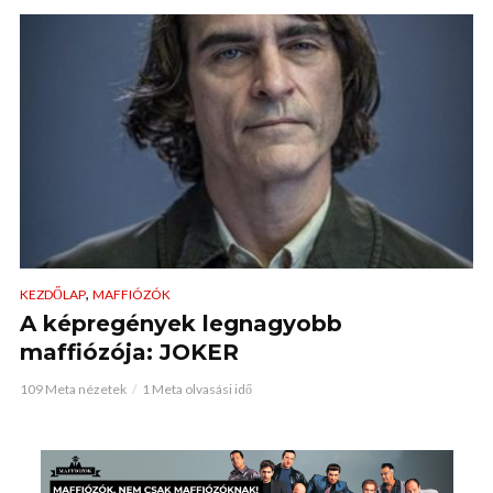
,
KEZDŐLAP
MAFFIÓZÓK
A képregények legnagyobb
maffiózója: JOKER
109 Meta nézetek
1 Meta olvasási idő