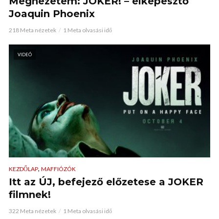
Megnézetem: JOKER! – elképesztő
Joaquin Phoenix
218 Meta nézetek
1 Meta olvasási idő
VIDEÓ
,
KEZDŐLAP
MAFFIÓZÓK
Itt az ÚJ, befejező előzetese a JOKER
filmnek!
322 Meta nézetek
1 Meta olvasási idő