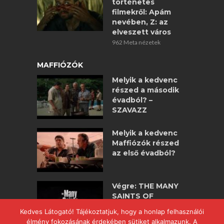
történetes
filmekről: Apám
nevében, Z: az
elveszett város
962 Meta nézetek
MAFFIÓZÓK
Melyik a kedvenc
részed a második
évadból? –
SZAVAZZ
Melyik a kedvenc
Maffiózók részed
az első évadból?
Végre: THE MANY
SAINTS OF
NEWARK –
Kedves Látogató! Tájékoztatjuk, hogy a honlap felhasználói
maffiózók
élmény fokozásának érdekében sütiket alkalmazunk. A