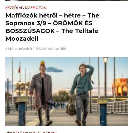
,
KEZDŐLAP
MAFFIÓZÓK
Maffiózók hétről – hétre – The
Sopranos 3/9 – ÖRÖMÖK ÉS
BOSSZÚSÁGOK – The Telltale
Moozadell
66 Meta nézetek
8 Meta olvasási idő
,
HÍREK/PREMIEREK
KEZDŐLAP