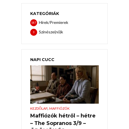
KATEGÓRIÁK
Hírek/Premierek
187
Színésze(nő)k
3
NAPI CUCC
,
KEZDŐLAP
MAFFIÓZÓK
Maffiózók hétről – hétre
– The Sopranos 3/9 –