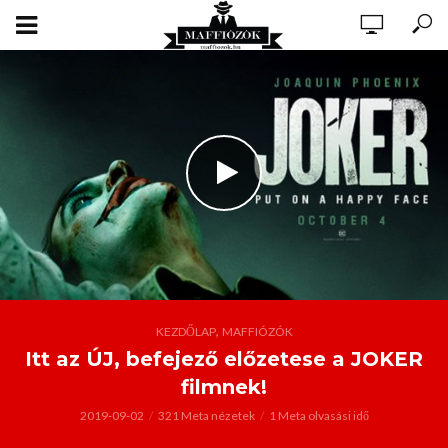
,
KEZDŐLAP
MAFFIÓZÓK
Itt az ÚJ, befejező előzetese a JOKER
filmnek!
2019-09-02
321 Meta nézetek
1 Meta olvasási idő