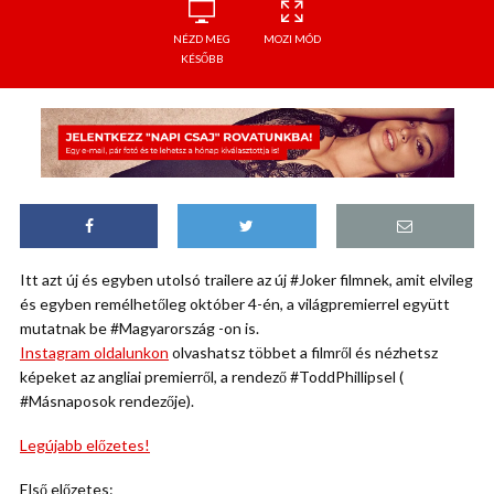
NÉZD MEG
MOZI MÓD
KÉSŐBB
Itt azt új és egyben utolsó trailere az új #Joker filmnek, amit elvileg
és egyben remélhetőleg október 4-én, a világpremierrel együtt
mutatnak be #Magyarország -on is.
Instagram oldalunkon
olvashatsz többet a filmről és nézhetsz
képeket az angliai premierről, a rendező #ToddPhillipsel (
#Másnaposok rendezője).
Legújabb előzetes!
Első előzetes: