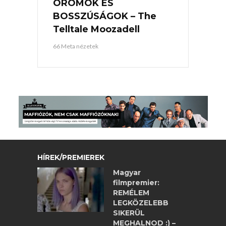
ÖRÖMÖK ÉS
BOSSZÚSÁGOK – The
Telltale Moozadell
66 Meta nézetek
HÍREK/PREMIEREK
Magyar
filmpremier:
REMÉLEM
LEGKÖZELEBB
SIKERÜL
MEGHALNOD :) –