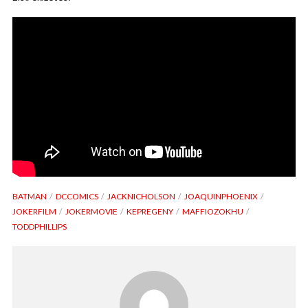
BATMAN
DCCOMICS
JACKNICHOLSON
JOAQUINPHOENIX
JOKERFILM
JOKERMOVIE
KEPREGENY
MAFFIOZOKHU
TODDPHILLIPS