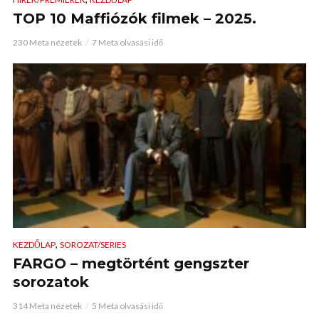
TOP 10 Maffiózók filmek – 2025.
230 Meta nézetek
7 Meta olvasási idő
,
KEZDŐLAP
SOROZAT/SERIES
FARGO – megtörtént gengszter
sorozatok
314 Meta nézetek
5 Meta olvasási idő