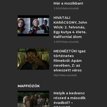
Már a mozikban!
1 416 Meta nézetek
HIVATALI
KARÁCSONY, John
Wick: 2. felvonás,
Egy kutya 4 élete,
Kaliforniai álom
1 009 Meta nézetek
MEGNÉZTÜK! Igaz
történetes
filmekről: Apám
nevében, Z: az
elveszett város
962 Meta nézetek
MAFFIÓZÓK
Melyik a kedvenc
részed a második
évadból? –