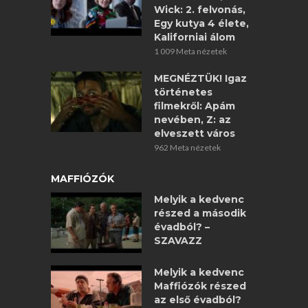
Wick: 2. felvonás,
Egy kutya 4 élete,
Kaliforniai álom
1 009 Meta nézetek
MEGNÉZTÜK! Igaz
történetes
filmekről: Apám
nevében, Z: az
elveszett város
962 Meta nézetek
MAFFIÓZÓK
Melyik a kedvenc
részed a második
évadból? –
SZAVAZZ
Melyik a kedvenc
Maffiózók részed
az első évadból?