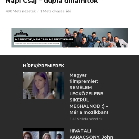
Napi Csaj – dupla dinamitok
490 Meta nézetek
1 Meta olvasási idő
HÍREK/PREMIEREK
Magyar
filmpremier:
REMÉLEM
LEGKÖZELEBB
SIKERÜL
MEGHALNOD :) –
Már a mozikban!
1 416 Meta nézetek
HIVATALI
KARÁCSONY, John