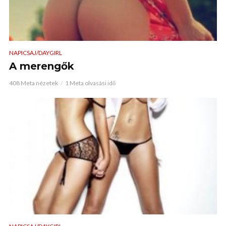
NAPICSAJ/DAYGIRL
A merengők
408 Meta nézetek
1 Meta olvasási idő