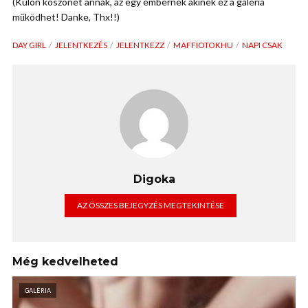
(Külön köszönet annak, az egy embernek akinek ez a galéria
működhet! Danke, Thx!!)
DAY GIRL
JELENTKEZÉS
JELENTKEZZ
MAFFIOTOKHU
NAPI CSAK
Digoka
AZ ÖSSZES BEJEGYZÉS MEGTEKINTÉSE
Még kedvelheted
GALÉRIA