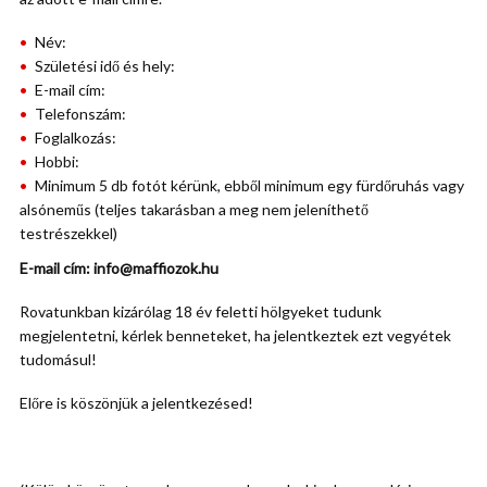
Név:
Születési idő és hely:
E-mail cím:
Telefonszám:
Foglalkozás:
Hobbi:
Minimum 5 db fotót kérünk, ebből minimum egy fürdőruhás vagy
alsóneműs (teljes takarásban a meg nem jeleníthető
testrészekkel)
E-mail cím: info@maffiozok.hu
Rovatunkban kizárólag 18 év feletti hölgyeket tudunk
megjelentetni, kérlek benneteket, ha jelentkeztek ezt vegyétek
tudomásul!
Előre is köszönjük a jelentkezésed!