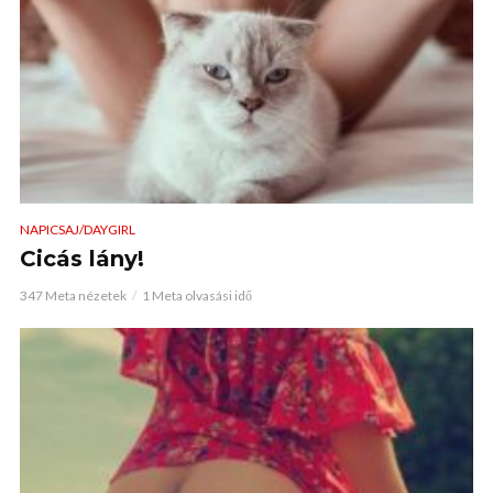
NAPICSAJ/DAYGIRL
Cicás lány!
347 Meta nézetek
1 Meta olvasási idő