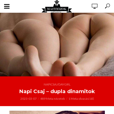
NAPICSAJ/DAYGIRL
Napi Csaj – dupla dinamitok
2023-03-07
489 Meta nézetek
1 Meta olvasási idő