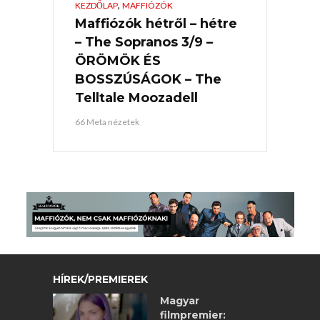
,
KEZDŐLAP
MAFFIÓZÓK
Maffiózók hétről – hétre
– The Sopranos 3/9 –
ÖRÖMÖK ÉS
BOSSZÚSÁGOK – The
Telltale Moozadell
66 Meta nézetek
HÍREK/PREMIEREK
Magyar
filmpremier: