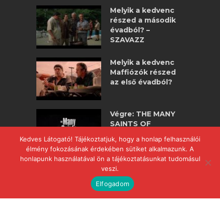
Melyik a kedvenc
részed a második
évadból? –
SZAVAZZ
Melyik a kedvenc
Maffiózók részed
az első évadból?
Végre: THE MANY
SAINTS OF
NEWARK –
Kedves Látogató! Tájékoztatjuk, hogy a honlap felhasználói
maffiózók
élmény fokozásának érdekében sütiket alkalmazunk. A
nagyjátékfilm!
honlapunk használatával ön a tájékoztatásunkat tudomásul
veszi.
Elfogadom
COPYRIGHT © 2017 POWERED BY
WWW.MAFFIOZOK.HU
.