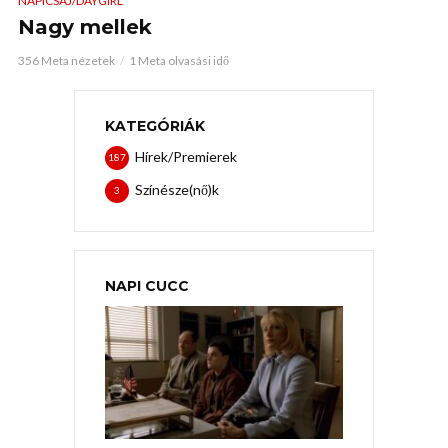
NAPICSAJ/DAYGIRL
Nagy mellek
356 Meta nézetek
1 Meta olvasási idő
KATEGÓRIÁK
Hírek/Premierek
187
Színésze(nő)k
3
NAPI CUCC