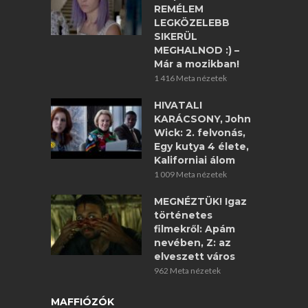
REMÉLEM
LEGKÖZELEBB
SIKERÜL
MEGHALNOD :) –
Már a mozikban!
1 416 Meta nézetek
HIVATALI
KARÁCSONY, John
Wick: 2. felvonás,
Egy kutya 4 élete,
Kaliforniai álom
1 009 Meta nézetek
MEGNÉZTÜK! Igaz
történetes
filmekről: Apám
nevében, Z: az
elveszett város
962 Meta nézetek
MAFFIÓZÓK