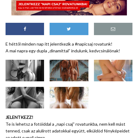
E héttől minden nap itt jelentkezik a #napicsaj rovatunk!
A mai napra egy dupla „dinamittal” indulunk, kedvcsinálónak!
JELENTKEZZ!
Te is lehetsz a fotóiddal a „napi csaj” rovatunkba, nem kell mást
tenned, csak az alulírott adatokkal együtt, elküldöd fényképeidet
az adott e-mail címre.