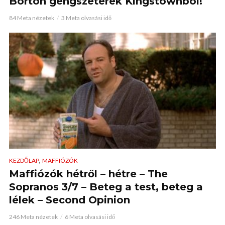
Börtön gengszeterek Kingstownból!
84 Meta nézetek
3 Meta olvasási idő
,
KEZDŐLAP
MAFFIÓZÓK
Maffiózók hétről – hétre – The
Sopranos 3/7 – Beteg a test, beteg a
lélek – Second Opinion
246 Meta nézetek
6 Meta olvasási idő