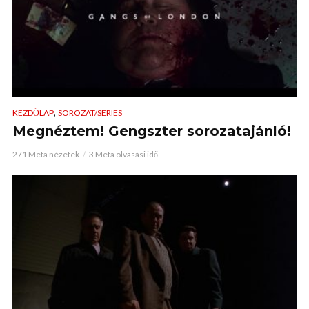
,
KEZDŐLAP
SOROZAT/SERIES
Megnéztem! Gengszter sorozatajánló!
271 Meta nézetek
3 Meta olvasási idő