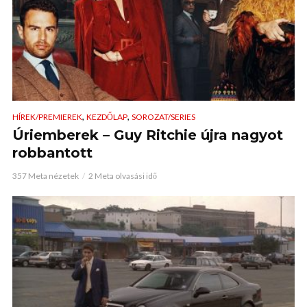
,
,
HÍREK/PREMIEREK
KEZDŐLAP
SOROZAT/SERIES
Úriemberek – Guy Ritchie újra nagyot
robbantott
357 Meta nézetek
2 Meta olvasási idő