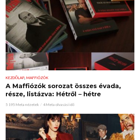
,
KEZDŐLAP
MAFFIÓZÓK
A Maffiózók sorozat összes évada,
része, listázva: Hétről – hétre
5 195 Meta nézetek
4 Meta olvasási idő