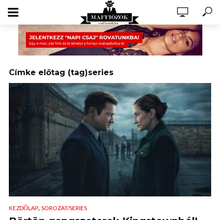
Címke előtag (tag)series
,
KEZDŐLAP
SOROZAT/SERIES