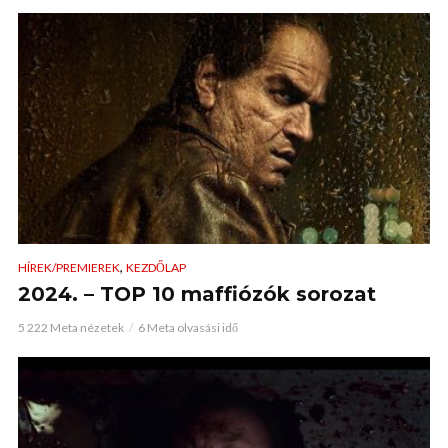
,
HÍREK/PREMIEREK
KEZDŐLAP
2024. – TOP 10 maffiózók sorozat
5 222 Meta nézetek
6 Meta olvasási idő