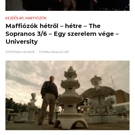
,
KEZDŐLAP
MAFFIÓZÓK
Maffiózók hétről – hétre – The
Sopranos 3/6 – Egy szerelem vége –
University
334 Meta nézetek
5 Meta olvasási idő