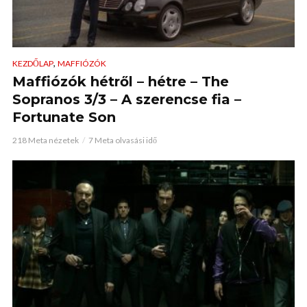
,
KEZDŐLAP
MAFFIÓZÓK
Maffiózók hétről – hétre – The
Sopranos 3/3 – A szerencse fia –
Fortunate Son
218 Meta nézetek
7 Meta olvasási idő