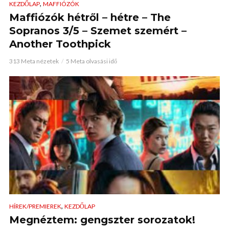
,
KEZDŐLAP
MAFFIÓZÓK
Maffiózók hétről – hétre – The
Sopranos 3/5 – Szemet szemért –
Another Toothpick
313 Meta nézetek
5 Meta olvasási idő
,
HÍREK/PREMIEREK
KEZDŐLAP
Megnéztem: gengszter sorozatok!