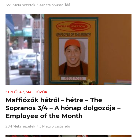
861 Meta nézetek
4 Meta olvasási idő
,
KEZDŐLAP
MAFFIÓZÓK
Maffiózók hétről – hétre – The
Sopranos 3/4 – A hónap dolgozója –
Employee of the Month
234 Meta nézetek
5 Meta olvasási idő