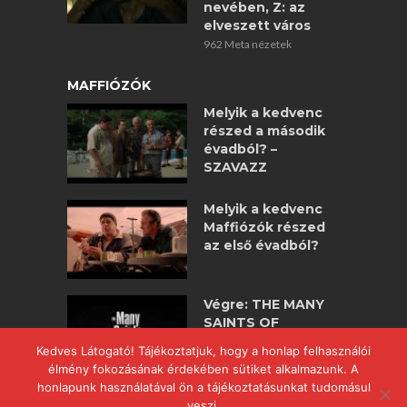
nevében, Z: az
elveszett város
962 Meta nézetek
MAFFIÓZÓK
Melyik a kedvenc
részed a második
évadból? –
SZAVAZZ
Melyik a kedvenc
Maffiózók részed
az első évadból?
Végre: THE MANY
SAINTS OF
NEWARK –
Kedves Látogató! Tájékoztatjuk, hogy a honlap felhasználói
maffiózók
élmény fokozásának érdekében sütiket alkalmazunk. A
nagyjátékfilm!
honlapunk használatával ön a tájékoztatásunkat tudomásul
veszi.