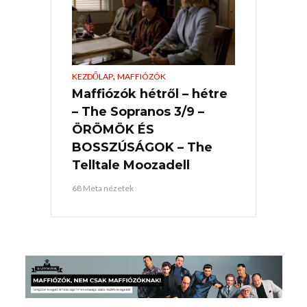
,
KEZDŐLAP
MAFFIÓZÓK
Maffiózók hétről – hétre
– The Sopranos 3/9 –
ÖRÖMÖK ÉS
BOSSZÚSÁGOK – The
Telltale Moozadell
68 Meta nézetek