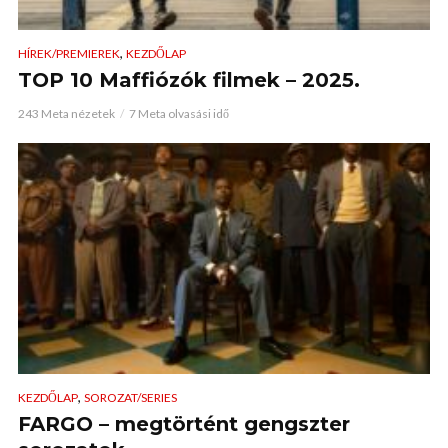
,
HÍREK/PREMIEREK
KEZDŐLAP
TOP 10 Maffiózók filmek – 2025.
243 Meta nézetek
7 Meta olvasási idő
,
KEZDŐLAP
SOROZAT/SERIES
FARGO – megtörtént gengszter