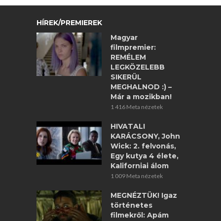
HÍREK/PREMIEREK
Magyar
filmpremier:
REMÉLEM
LEGKÖZELEBB
SIKERÜL
MEGHALNOD :) –
Már a mozikban!
1 416 Meta nézetek
HIVATALI
KARÁCSONY, John
Wick: 2. felvonás,
Egy kutya 4 élete,
Kaliforniai álom
1 009 Meta nézetek
MEGNÉZTÜK! Igaz
történetes
filmekről: Apám