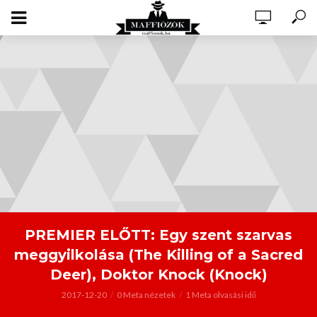
PREMIER ELŐTT: Egy szent szarvas
meggyilkolása (The Killing of a Sacred
Deer), Doktor Knock (Knock)
2017-12-20
0 Meta nézetek
1 Meta olvasási idő