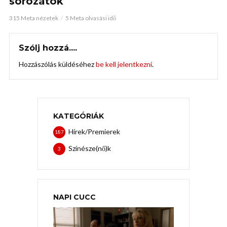
sorozatok
315 Meta nézetek
5 Meta olvasási idő
Szólj hozzá....
Hozzászólás küldéséhez
be kell jelentkezni
.
KATEGÓRIÁK
Hírek/Premierek
187
Színésze(nő)k
3
NAPI CUCC