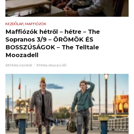
,
KEZDŐLAP
MAFFIÓZÓK
Maffiózók hétről – hétre – The
Sopranos 3/9 – ÖRÖMÖK ÉS
BOSSZÚSÁGOK – The Telltale
Moozadell
68 Meta nézetek
8 Meta olvasási idő