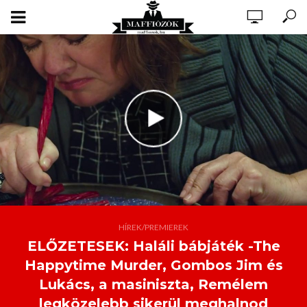
HÍREK/PREMIEREK
ELŐZETESEK: Haláli bábjáték -The
Happytime Murder, Gombos Jim és
Lukács, a masiniszta, Remélem
legközelebb sikerül meghalnod