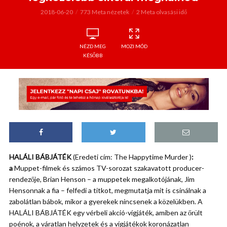
2018-06-20
773 Meta nézetek
2 Meta olvasási idő
NÉZD MEG
MOZI MÓD
KÉSŐBB
HALÁLI BÁBJÁTÉK
(Eredeti cím: The Happytime Murder )
:
a
Muppet-filmek és számos TV-sorozat szakavatott producer-
rendezője, Brian Henson – a muppetek megalkotójának, Jim
Hensonnak a fia – felfedi a titkot, megmutatja mit is csinálnak a
zabolátlan bábok, mikor a gyerekek nincsenek a közelükben. A
HALÁLI BÁBJÁTÉK egy vérbeli akció-vígjáték, amiben az őrült
poénok, a váratlan helyzetek és a vígjátékok koronázatlan