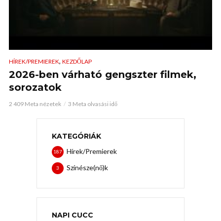
,
HÍREK/PREMIEREK
KEZDŐLAP
2026-ben várható gengszter filmek,
sorozatok
2 409 Meta nézetek
3 Meta olvasási idő
KATEGÓRIÁK
Hírek/Premierek
187
Színésze(nő)k
3
NAPI CUCC