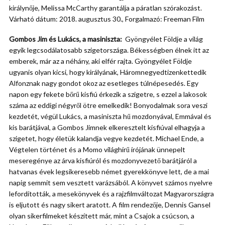
királynője, Melissa McCarthy garantálja a páratlan szórakozást.
Várható dátum: 2018. augusztus 30., Forgalmazó: Freeman Film
Gombos Jim és Lukács, a masiniszta:
Gyöngyélet Földje a világ
egyik legcsodálatosabb szigetországa. Békességben élnek itt az
emberek, már az a néhány, aki elfér rajta. Gyöngyélet Földje
ugyanis olyan kicsi, hogy királyának, Háromnegyedtizenkettedik
Alfonznak nagy gondot okoz az esetleges túlnépesedés. Egy
napon egy fekete bőrű kisfiú érkezik a szigetre, s ezzel a lakosok
száma az eddigi négyről ötre emelkedik! Bonyodalmak sora veszi
kezdetét, végül Lukács, a masiniszta hű mozdonyával, Emmával és
kis barátjával, a Gombos Jimnek elkeresztelt kisfiúval elhagyja a
szigetet, hogy életük kalandja vegye kezdetét. Michael Ende, a
Végtelen történet és a Momo világhírű írójának ünnepelt
meseregénye az árva kisfiúról és mozdonyvezető barátjáról a
hatvanas évek legsikeresebb német gyerekkönyve lett, de a mai
napig semmit sem vesztett varázsából. A könyvet számos nyelvre
lefordították, a mesekönyvek és a rajzfilmváltozat Magyarországra
is eljutott és nagy sikert aratott. A film rendezője, Dennis Gansel
olyan sikerfilmeket készített már, mint a Csajok a csúcson, a