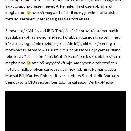
saját csapongó érzelmeivel. A Remélem legközelebb sikerül
meghalnod
az első magyar tini thriller, egy online zaklatásba
forduló szerelem, pattanásig feszült története.
Schwechtje Mihály az HBO Terápia című sorozatának harmadik
évadában volt az egyik rendező, korábban számos kisjátékfilmet
készített, legutóbbi rövidfilmje, az Aki bújt, aki nem jelenleg a
mozikban is látható: A fa alatt című, többszörös díjnyertes izlandi
fekete vígjáték kísérőfilmjeként. A Remélem legközelebb sikerül
meghalnod
az első nagyjátékfilmje, amelyben a tehetséges
fiatalok mellett olyan színészek tűnnek fel, mint Polgár Csaba,
Mácsai Pál, Kardos Róbert, Rezes Judit és Schell Judit. Várható
bemutató: 2018.szeptember 13., Forgalmazó: VertigoMedia