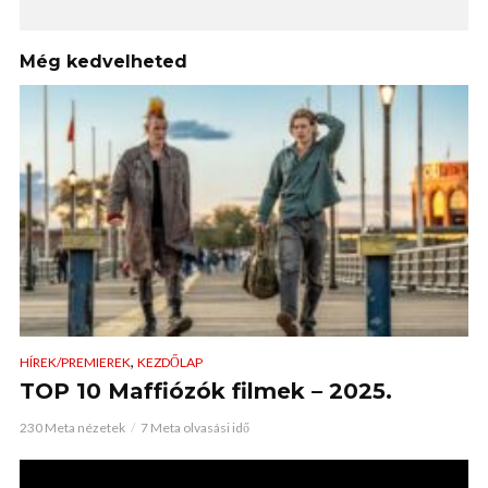
Még kedvelheted
,
HÍREK/PREMIEREK
KEZDŐLAP
TOP 10 Maffiózók filmek – 2025.
230 Meta nézetek
7 Meta olvasási idő