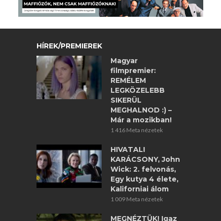
HÍREK/PREMIEREK
Magyar
filmpremier:
REMÉLEM
LEGKÖZELEBB
SIKERÜL
MEGHALNOD :) –
Már a mozikban!
1 416 Meta nézetek
HIVATALI
KARÁCSONY, John
Wick: 2. felvonás,
Egy kutya 4 élete,
Kaliforniai álom
1 009 Meta nézetek
MEGNÉZTÜK! Igaz