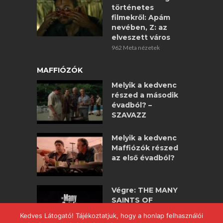
történetes
filmekről: Apám
nevében, Z: az
elveszett város
962 Meta nézetek
MAFFIÓZÓK
Melyik a kedvenc
részed a második
évadból? –
SZAVAZZ
Melyik a kedvenc
Maffiózók részed
az első évadból?
Végre: THE MANY
SAINTS OF
NEWARK –
Kedves Látogató! Tájékoztatjuk, hogy a honlap felhasználói
maffiózók