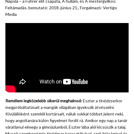
Napola – a Führer elit csapata, A hullám, és A mestergyilkos:
Feltámadás. bemutató: 2018. június 21., Forgalmazó: Vertigo
Media
Remélem legközelebb sikerül meghalnod:
Eszter a tinédzserkor
megpróbáltatásait a mangák világában igyekszik átvészelni.
Kívülállóként szemléli kortársait, náluk sokkal többet jelent neki,
hogy angoltanára külön figyelmet fordít rá. Amikor egy nap a tanár
váratlanul elmegy a gimnáziumból, Eszter lába alól kicsúszik a talaj.
Muszáj szembenéznie tinédzser korosztályával, azok hiúságával és