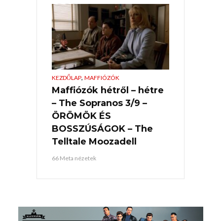
,
KEZDŐLAP
MAFFIÓZÓK
Maffiózók hétről – hétre
– The Sopranos 3/9 –
ÖRÖMÖK ÉS
BOSSZÚSÁGOK – The
Telltale Moozadell
66 Meta nézetek