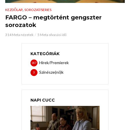
,
KEZDŐLAP
SOROZAT/SERIES
FARGO – megtörtént gengszter
sorozatok
314 Meta nézetek
5 Meta olvasási idő
KATEGÓRIÁK
Hírek/Premierek
187
Színésze(nő)k
3
NAPI CUCC