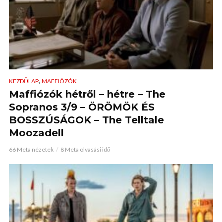
,
KEZDŐLAP
MAFFIÓZÓK
Maffiózók hétről – hétre – The
Sopranos 3/9 – ÖRÖMÖK ÉS
BOSSZÚSÁGOK – The Telltale
Moozadell
66 Meta nézetek
8 Meta olvasási idő