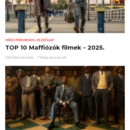
,
HÍREK/PREMIEREK
KEZDŐLAP
TOP 10 Maffiózók filmek – 2025.
236 Meta nézetek
7 Meta olvasási idő