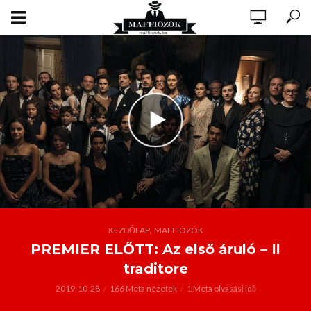
,
KEZDŐLAP
MAFFIÓZÓK
PREMIER ELŐTT: Az első áruló – Il
traditore
2019-10-28
166 Meta nézetek
1 Meta olvasási idő