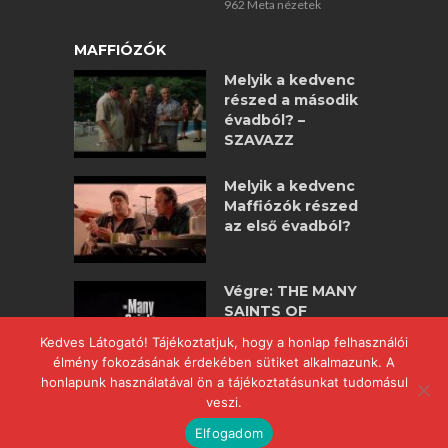
962 Meta nézetek
MAFFIÓZÓK
Melyik a kedvenc
részed a második
évadból? –
SZAVAZZ
Melyik a kedvenc
Maffiózók részed
az első évadból?
Végre: THE MANY
SAINTS OF
NEWARK –
Kedves Látogató! Tájékoztatjuk, hogy a honlap felhasználói
maffiózók
élmény fokozásának érdekében sütiket alkalmazunk. A
nagyjátékfilm!
honlapunk használatával ön a tájékoztatásunkat tudomásul
veszi.
Elfogadom
COPYRIGHT © 2017 POWERED BY
WWW.MAFFIOZOK.HU
.