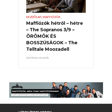
,
KEZDŐLAP
MAFFIÓZÓK
Maffiózók hétről – hétre
– The Sopranos 3/9 –
ÖRÖMÖK ÉS
BOSSZÚSÁGOK – The
Telltale Moozadell
66 Meta nézetek