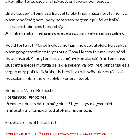
a két ellentétes szociális helyzetben lévő ember között.
„Érdekesség”: Tommaso Buscetta előtt nem igazán tudta még az
olasz rendőrség sem, hogy pontosan hogyan épül fel az itáliai
szervezett bűnözés hierarchiája!
A filmben néha – néha még eredeti szicíliai nyelven is beszélnek.
Rövid történet: Marco Bellocchio harminc évet átölelő, klasszikus
olasz gengszterfilmet forgatott a Cosa Nostra felemelkedéséről
és bukásáról. A megtörtént eseményeken alapuló film Tommaso
Buscetta életét mutatja be, aki elsőként vallott, régi bűntársai és a
végén még politikai köröket is behálózó bűnszövetkezetről, saját
és családja életét is veszélybe sodorva ezzel.
Rendező: Marco Bellocchio
Forgalmazó: #Mozinet
Premier: pontos dátum még nincs! Egy – egy magyar mini
filmfesztivál alkalmával tudjátok már megnézni.
Előzetese, angol felirattal:
ITT
!
AZELSOARULO
ELŐZETES
ILLTRADITORE
MAFFIOZOKHU