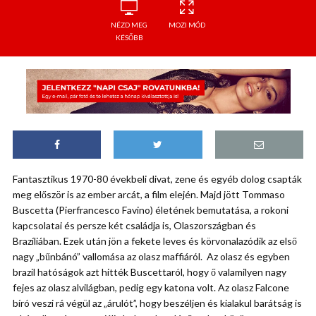
NÉZD MEG
MOZI MÓD
KÉSŐBB
Fantasztikus 1970-80 évekbeli divat, zene és egyéb dolog csapták
meg először is az ember arcát, a film elején. Majd jött Tommaso
Buscetta (Pierfrancesco Favino) életének bemutatása, a rokoni
kapcsolatai és persze két családja is, Olaszországban és
Brazíliában. Ezek után jön a fekete leves és körvonalazódik az első
nagy „bűnbánó” vallomása az olasz maffiáról. Az olasz és egyben
brazil hatóságok azt hitték Buscettaról, hogy ő valamilyen nagy
fejes az olasz alvilágban, pedig egy katona volt. Az olasz Falcone
bíró veszi rá végül az „árulót”, hogy beszéljen és kialakul barátság is