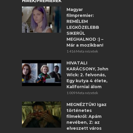
HÍREK/PREMIEREK
Magyar
filmpremier:
REMÉLEM
LEGKÖZELEBB
SIKERÜL
MEGHALNOD :) –
Már a mozikban!
1 416 Meta nézetek
HIVATALI
KARÁCSONY, John
Wick: 2. felvonás,
Egy kutya 4 élete,
Kaliforniai álom
1 009 Meta nézetek
MEGNÉZTÜK! Igaz
történetes
filmekről: Apám
nevében, Z: az
elveszett város