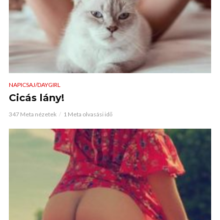
NAPICSAJ/DAYGIRL
Cicás lány!
347 Meta nézetek
1 Meta olvasási idő