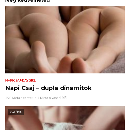
Még kedvelheted
NAPICSAJ/DAYGIRL
Napi Csaj – dupla dinamitok
490 Meta nézetek
1 Meta olvasási idő
GALÉRIA