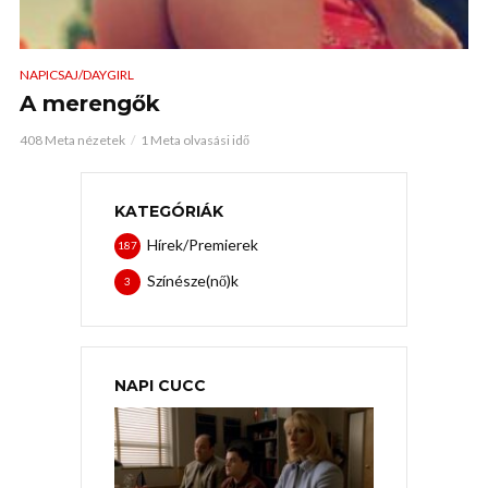
NAPICSAJ/DAYGIRL
A merengők
408 Meta nézetek
1 Meta olvasási idő
KATEGÓRIÁK
Hírek/Premierek
187
Színésze(nő)k
3
NAPI CUCC