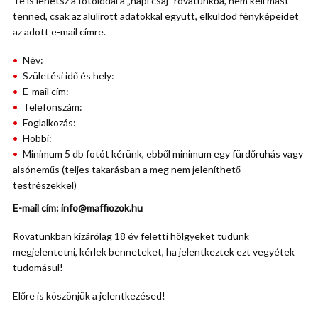
Te is lehetsz a fotóiddal a „napi csaj” rovatunkba, nem kell mást
tenned, csak az alulírott adatokkal együtt, elküldöd fényképeidet
az adott e-mail címre.
Név:
Születési idő és hely:
E-mail cím:
Telefonszám:
Foglalkozás:
Hobbi:
Minimum 5 db fotót kérünk, ebből minimum egy fürdőruhás vagy
alsóneműs (teljes takarásban a meg nem jeleníthető
testrészekkel)
E-mail cím: info@maffiozok.hu
Rovatunkban kizárólag 18 év feletti hölgyeket tudunk
megjelentetni, kérlek benneteket, ha jelentkeztek ezt vegyétek
tudomásul!
Előre is köszönjük a jelentkezésed!