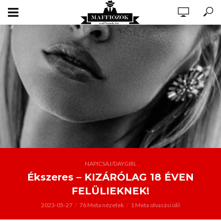
NAPICSAJ/DAYGIRL
Ékszeres – KIZÁRÓLAG 18 ÉVEN
FELÜLIEKNEK!
2023-05-27
76 Meta nézetek
1 Meta olvasási idő