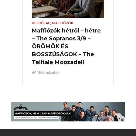
,
KEZDŐLAP
MAFFIÓZÓK
Maffiózók hétről – hétre
– The Sopranos 3/9 –
ÖRÖMÖK ÉS
BOSSZÚSÁGOK – The
Telltale Moozadell
69 Meta nézetek