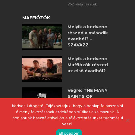
962 Meta nézetek
MAFFIÓZÓK
Melyik a kedvenc
részed a második
évadból? –
SZAVAZZ
Melyik a kedvenc
Maffiózók részed
az első évadból?
Végre: THE MANY
SAINTS OF
NEWARK –
Kedves Látogató! Tájékoztatjuk, hogy a honlap felhasználói
maffiózók
élmény fokozásának érdekében sütiket alkalmazunk. A
nagyjátékfilm!
honlapunk használatával ön a tájékoztatásunkat tudomásul
veszi.
Elfogadom
COPYRIGHT © 2017 POWERED BY
WWW.MAFFIOZOK.HU
.