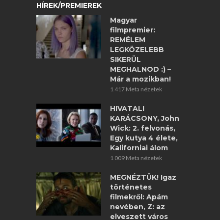
HÍREK/PREMIEREK
Magyar
filmpremier:
REMÉLEM
LEGKÖZELEBB
SIKERÜL
MEGHALNOD :) –
Már a mozikban!
1 417 Meta nézetek
HIVATALI
KARÁCSONY, John
Wick: 2. felvonás,
Egy kutya 4 élete,
Kaliforniai álom
1 009 Meta nézetek
MEGNÉZTÜK! Igaz
történetes
filmekről: Apám
nevében, Z: az
elveszett város